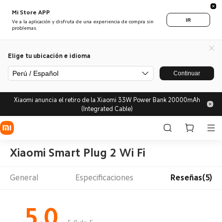
Mi Store APP
IR
Ve a la aplicación y disfruta de una experiencia de compra sin
problemas.
Elige tu ubicación e idioma
Perú / Español
Continuar
Xiaomi anuncia el retiro de la Xiaomi 33W Power Bank 20000mAh
(Integrated Cable)
Xiaomi Smart Plug 2 Wi Fi
General
Especificaciones
Reseñas(5)
5.0