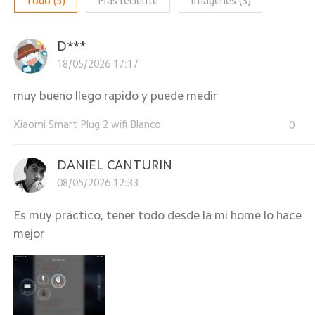
Todo
(
5
)
Más reciente
Imágenes
(
3
)
D***
18/05/2026 17:17
muy bueno llego rapido y puede medir
Xiaomi Smart Plug 2 wifi Blanco
0
DANIEL CANTURIN
08/05/2026 12:33
Es muy práctico, tener todo desde la mi home lo hace
mejor