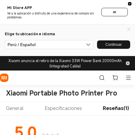
Mi Store APP
IR
Ve a la aplicación y disfruta de una experiencia de compra sin
problemas.
Elige tu ubicación e idioma
Perú / Español
Continuar
Xiaomi anuncia el retiro de la Xiaomi 33W Power Bank 20000mAh
(Integrated Cable)
Xiaomi Portable Photo Printer Pro
General
Especificaciones
Reseñas(1)
5.0