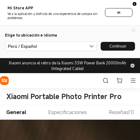
Mi Store APP
IR
Ve a la aplicación y disfruta de una experiencia de compra sin
problemas.
Elige tu ubicación e idioma
Perú / Español
Continuar
Xiaomi anuncia el retiro de la Xiaomi 33W Power Bank 20000mAh
(Integrated Cable)
Xiaomi Portable Photo Printer Pro
General
Especificaciones
Reseñas(1)