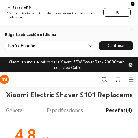
Mi Store APP
IR
Ve a la aplicación y disfruta de una experiencia de compra sin
problemas.
Elige tu ubicación e idioma
Perú / Español
Continuar
Xiaomi anuncia el retiro de la Xiaomi 33W Power Bank 20000mAh
(Integrated Cable)
Xiaomi Electric Shaver S101 Replaceme
General
Especificaciones
Reseñas(4)
4.8