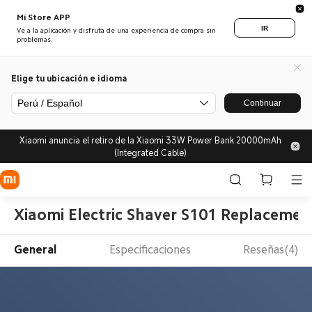
Mi Store APP
IR
Ve a la aplicación y disfruta de una experiencia de compra sin
problemas.
Elige tu ubicación e idioma
Perú / Español
Continuar
Xiaomi anuncia el retiro de la Xiaomi 33W Power Bank 20000mAh
(Integrated Cable)
Xiaomi Electric Shaver S101 Replaceme
General
Especificaciones
Reseñas(4)