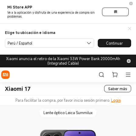
Mi Store APP
IR
Ve a la aplicación y disfruta de una experiencia de compra sin
problemas.
Elige tu ubicación e idioma
Perú / Español
Continuar
Xiaomi anuncia el retiro de la Xiaomi 33W Power Bank 20000mAh
(Integrated Cable)
Xiaomi 17
Saber más
Para facilitar la compra, por favor inicia sesión primero.
Login
Lente óptico Leica Summilux