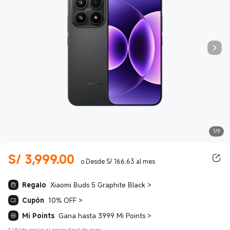
1/9
S/
3,999.00
Current Price S/ 3999.00
o Desde S/ 166.63 al mes
Regalo
Xiaomi Buds 5 Graphite Black
>
Cupón
10% OFF
>
Mi Points
Gana hasta 3999 Mi Points
>