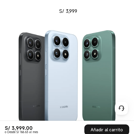
S/
3,999.00
Current Price S/ 3999
Añadir al carrito
o Desde S/ 166.63 al mes