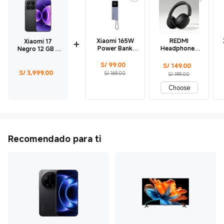
Xiaomi 165W
REDMI
Xiaomi 17
Power Bank
Headphones
Negro 12 GB +
10000mAh Gris
Neo Negro
512 GB
Obsidiana
Current Price S/ 99
Precio de comercialización S/ 169.00
S/
99.00
Current Price S/ 149
Precio de comercialización S/ 199.00
S/
149.00
Current Price S/ 3999
S/
3,999.00
S/ 169.00
S/ 199.00
Choose
Recomendado para ti