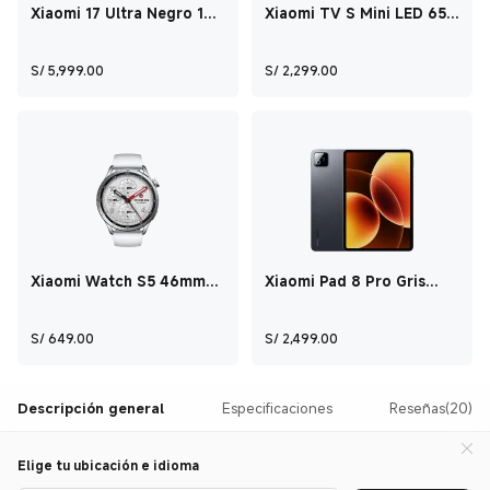
Xiaomi 17 Ultra Negro 16
Xiaomi TV S Mini LED 65
GB+512 GB
2026 65"
Current Price S/ 5,999
Current Price S/ 
S/
5,999.00
S/
2,299.00
Xiaomi Watch S5 46mm
Xiaomi Pad 8 Pro Gris
Plata
8GB + 256GB
Current Price S/ 649
Current Price S/ 
S/
649.00
S/
2,499.00
Descripción general
Especificaciones
Reseñas(20)