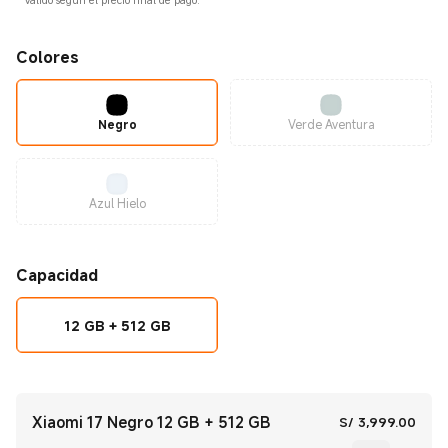
*
Válido según el precio final de pago.
Colores
Negro
Verde Aventura
Azul Hielo
Capacidad
12 GB + 512 GB
Xiaomi 17 Negro 12 GB + 512 GB
Curre
S/
3,999.00