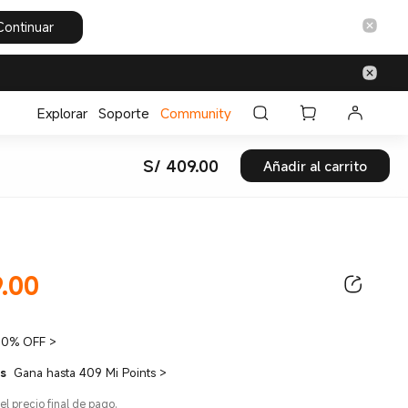
Continuar
Explorar
Soporte
Community
S/
409.00
Añadir al carrito
Current Price S/ 409
.00
ce S/ 409.00
10% OFF
>
ts
Gana hasta 409 Mi Points
>
el precio final de pago.