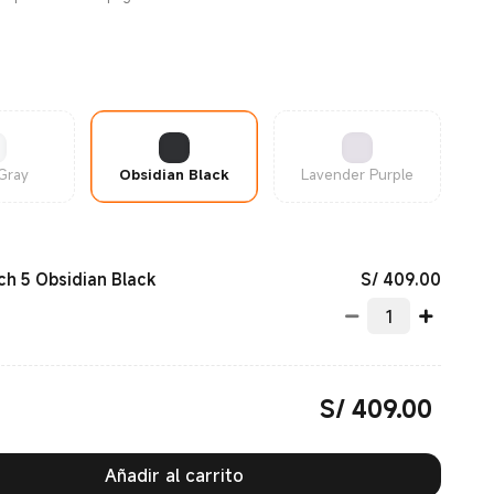
 Gray
Obsidian Black
Lavender Purple
Current
S/
409.00
h 5 Obsidian Black
S/
409.00
Current Price S/ 409.00
Añadir al carrito