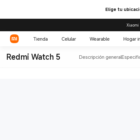
Elige tu ubicac
Xiaomi 
Tienda
Celular
Wearable
Hogar i
Redmi Watch 5
Descripción general
Especifi
Serie Xiaomi
Over-ear headphone
Serie REDMI
Audífono
Celulares POCO