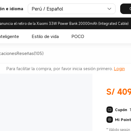
Perú / Español
ión e idioma
anuncia el retiro de la Xiaomi 33W Power Bank 20000mAh (Integrated Cable)
nteligente
Estilo de vida
POCO
caciones
Reseñas(105)
Para facilitar la compra, por favor inicia sesión primero.
Login
S/
409
Current Pri
Cupón
Mi Poin
*
Válido según 