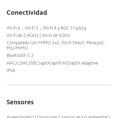
Conectividad
Wi-Fi 6，Wi-Fi 5，Wi-Fi 4 y 802.11a/b/g
Wi-Fi de 2.4GHz | Wi-Fi de 5GHz
Compatible con MIMO 2x2, Wi-Fi Direct, Miracast, 
MU-MIMO
Bluetooth 5.2
AAC/LDAC/SBC/aptX/aptX-HD/aptX-adaptive 
IPv6
Sensores
Acelerómetro | Giroscopio | Sensor de luz ambiental | 