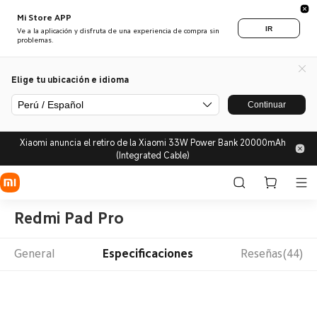
Mi Store APP
IR
Ve a la aplicación y disfruta de una experiencia de compra sin
problemas.
Elige tu ubicación e idioma
Perú / Español
Continuar
Xiaomi anuncia el retiro de la Xiaomi 33W Power Bank 20000mAh
(Integrated Cable)
Redmi Pad Pro
General
Especificaciones
Reseñas(44)