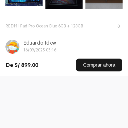
REDMI Pad Pro Ocean Blue 6GB + 128GB
0
Eduardo Idkw
16/09/2025 05:16
buenazoooooo, calidad precio
De S/ 899.00
Comprar ahora
REDMI Pad Pro Graphite Gray 6GB + 128GB
0