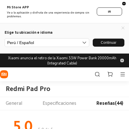
Mi Store APP
IR
Ve a la aplicación y disfruta de una experiencia de compra sin
problemas.
Elige tu ubicación e idioma
Perú / Español
Continuar
Xiaomi anuncia el retiro de la Xiaomi 33W Power Bank 20000mAh
(Integrated Cable)
Redmi Pad Pro
General
Especificaciones
Reseñas(44)
5.0