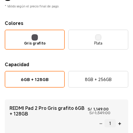
*
Válido según el precio final de pago.
Colores
Gris grafito
Plata
Capacidad
6GB + 128GB
8GB + 256GB
REDMI Pad 2 Pro Gris grafito 6GB
Current Price
S/
1,149.00
Precio de co
S/ 1,349.00
+ 128GB