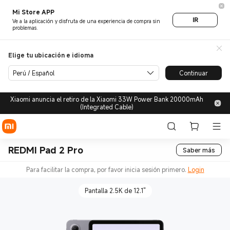
Mi Store APP
IR
Ve a la aplicación y disfruta de una experiencia de compra sin
problemas.
Elige tu ubicación e idioma
Perú / Español
Continuar
Xiaomi anuncia el retiro de la Xiaomi 33W Power Bank 20000mAh
(Integrated Cable)
REDMI Pad 2 Pro
Saber más
Para facilitar la compra, por favor inicia sesión primero.
Login
Pantalla 2.5K de 12.1"