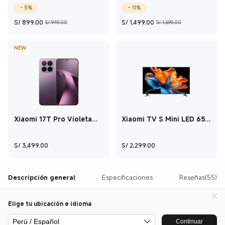
+ 256GB
- 5%
- 11%
Current Price S/ 899
Precio de comercialización S/ 949.00
Current Price S/ 1
Precio de c
S/
899.00
S/
1,499.00
S/ 949.00
S/ 1,699.00
NEW
Xiaomi 17T Pro Violeta
Xiaomi TV S Mini LED 65
Oscuro 12GB+512GB
2026 65"
Current Price S/ 3,499
Current Price S/ 
S/
3,499.00
S/
2,299.00
Descripción general
Especificaciones
Reseñas(55)