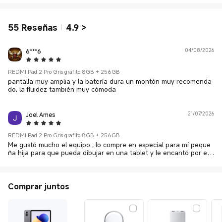
55
Reseñas
4.9
>
6***6
04/08/2026
5 Star
REDMI Pad 2 Pro Gris grafito 8GB + 256GB
pantalla muy amplia y la batería dura un montón muy recomenda
do, la fluidez también muy cómoda
Joel Ames
21/07/2026
5 Star
REDMI Pad 2 Pro Gris grafito 8GB + 256GB
Me gustó mucho el equipo , lo compre en especial para mí peque
ña hija para que pueda dibujar en una tablet y le encantó por el t
amaño y calidad de imagen. Pero aún seguiré testeando la tablet.
Comprar juntos