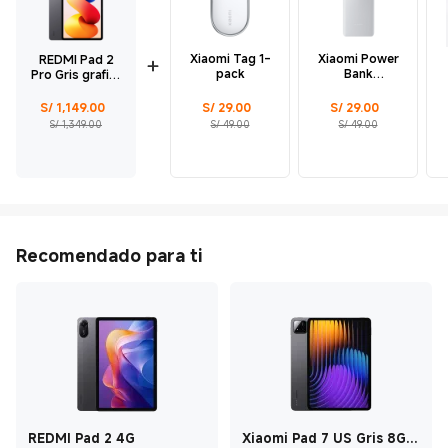
Xiaomi Tag 1-
Xiaomi Power
REDMI Pad 2
pack
Bank
Pro Gris grafito
10000mAh
6GB + 128GB
22.5W Lite
E
Current Price S/ 1149
Precio de comercialización S/ 1,349.00
Current Price S/ 29
Precio de comercialización S/ 49.00
Current Price S/ 29
Precio de comercialización S/ 49.00
S/
1,149.00
S/
29.00
S/
29.00
Blanco
S/ 1,349.00
S/ 49.00
S/ 49.00
10000mAh
Recomendado para ti
REDMI Pad 2 4G
Xiaomi Pad 7 US Gris 8GB