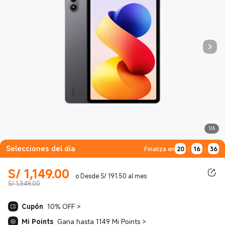
1/6
Selecciones del día
20
:
16
:
35
Finaliza en
S/
1,149.00
Current Price S/ 1149.00
o Desde S/ 191.50 al mes
S/ 1,349.00
Cupón
10% OFF
>
Mi Points
Gana hasta 1149 Mi Points
>