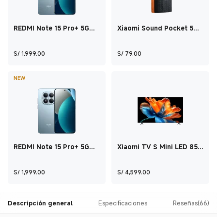
REDMI Note 15 Pro+ 5G
Xiaomi Sound Pocket 5W
Azul glaciar 12 GB + 512
Negro
GB
Current Price S/ 1,999
Current Price S/ 79
S/
1,999.00
S/
79.00
NEW
REDMI Note 15 Pro+ 5G
Xiaomi TV S Mini LED 85
Azul glaciar 12 GB + 512
2026 85"
GB
Current Price S/ 1,999
Current Price S/ 
S/
1,999.00
S/
4,599.00
Descripción general
Especificaciones
Reseñas(66)