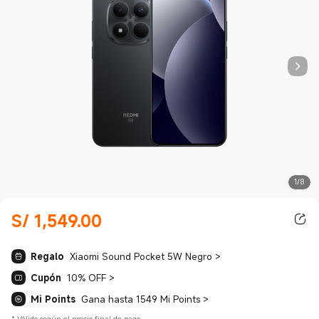
1/8
S/
1,549.00
Current Price S/ 1549.00
Regalo
Xiaomi Sound Pocket 5W Negro
>
Cupón
10% OFF
>
Mi Points
Gana hasta 1549 Mi Points
>