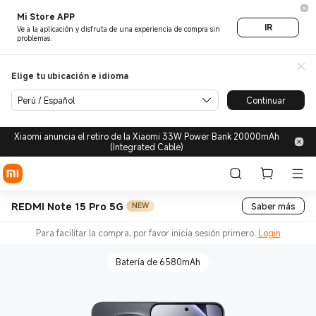
Mi Store APP
IR
Ve a la aplicación y disfruta de una experiencia de compra sin
problemas.
Elige tu ubicación e idioma
Perú / Español
Continuar
Xiaomi anuncia el retiro de la Xiaomi 33W Power Bank 20000mAh
(Integrated Cable)
REDMI Note 15 Pro 5G
Saber más
NEW
Para facilitar la compra, por favor inicia sesión primero.
Login
Batería de 6580mAh