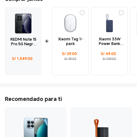
Xiaomi Tag 1-
Xiaomi 33W
REDMI Note 15
pack
Power Bank
Pro 5G Negro
20000mAh
8GB + 512GB
20000mAh Azul
E
Current Price S/ 29
Precio de comercialización S/ 49.00
Current Price S/ 49
Precio de comercialización S/ 109.00
S/
29.00
S/
49.00
Current Price S/ 1549
S/
1,549.00
S/ 49.00
S/ 109.00
Recomendado para ti