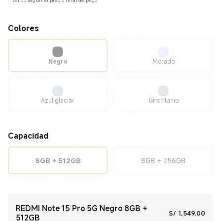
*
Válido según el precio final de pago.
Colores
Negro
Morado
Azul glaciar
Gris titanio
Capacidad
8GB + 512GB
8GB + 256GB
REDMI Note 15 Pro 5G Negro 8GB +
Curre
S/
1,549.00
512GB