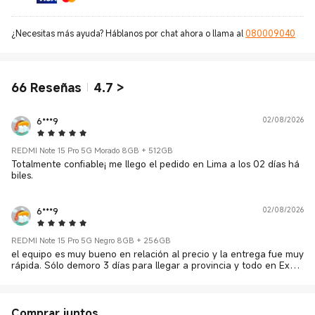
¿Necesitas más ayuda? Háblanos por chat ahora o llama al
080009040
66
Reseñas
4.7
>
6***9
02/08/2026
5 Star
REDMI Note 15 Pro 5G Morado 8GB + 512GB
Totalmente confiable¡ me llego el pedido en Lima a los 02 días há
biles.
6***9
02/08/2026
5 Star
REDMI Note 15 Pro 5G Negro 8GB + 256GB
el equipo es muy bueno en relación al precio y la entrega fue muy
rápida. Sólo demoro 3 días para llegar a provincia y todo en Excel
ente estado.
Comprar juntos