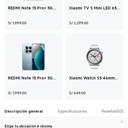
REDMI Note 15 Pro+ 5G
Xiaomi TV S Mini LED 65
Azul glaciar 12 GB + 512
2026 65"
GB
Current Price S/ 1,999
Current Price S/ 
S/
1,999.00
S/
2,299.00
REDMI Note 15 Pro+ 5G
Xiaomi Watch S5 46mm
Azul glaciar 12 GB + 512
Plata
GB
Current Price S/ 1,999
Current Price S/ 6
S/
1,999.00
S/
649.00
Descripción general
Especificaciones
Reseñas(50)