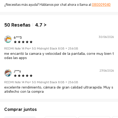
¿Necesitas más ayuda? Háblanos por chat ahora o llama al
080009040
50
Reseñas
4.7
>
6***3
30/06/2026
5 Star
REDMI Note 14 Pro+ 5G Midnight Black 8GB + 256GB
me encantó la camara y velocidad de la pantalla, corre muy bien t
odas las apps
J***s
27/06/2026
5 Star
REDMI Note 14 Pro+ 5G Midnight Black 8GB + 256GB
excelente rendimiento, cámara de gran calidad ultrarapida. Muy s
atisfecho con la compra
Comprar juntos