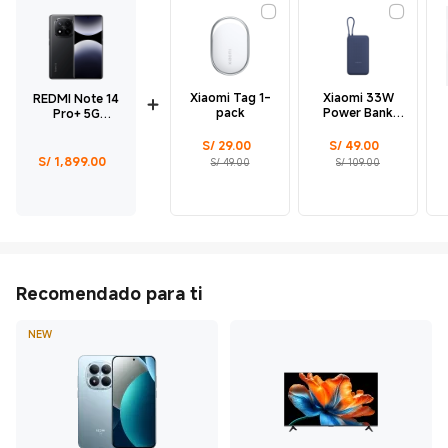
Xiaomi Tag 1-
Xiaomi 33W
REDMI Note 14
pack
Power Bank
Pro+ 5G
20000mAh
Midnight Black
20000mAh Azul
E
8GB + 256GB
Current Price S/ 29
Precio de comercialización S/ 49.00
Current Price S/ 49
Precio de comercialización S/ 109.00
S/
29.00
S/
49.00
Current Price S/ 1899
S/
1,899.00
S/ 49.00
S/ 109.00
Recomendado para ti
NEW