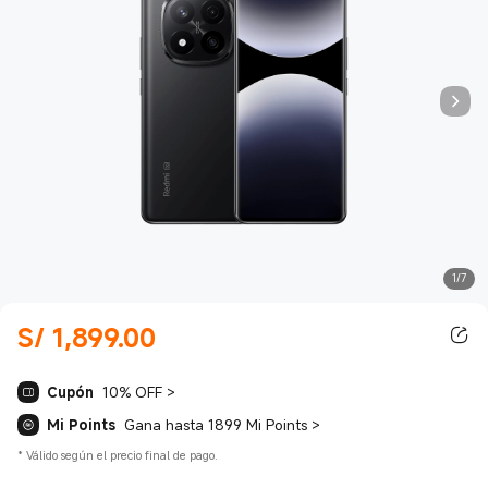
1/7
S/
1,899.00
Current Price S/ 1899.00
Cupón
10% OFF
>
Mi Points
Gana hasta 1899 Mi Points
>
*
Válido según el precio final de pago.