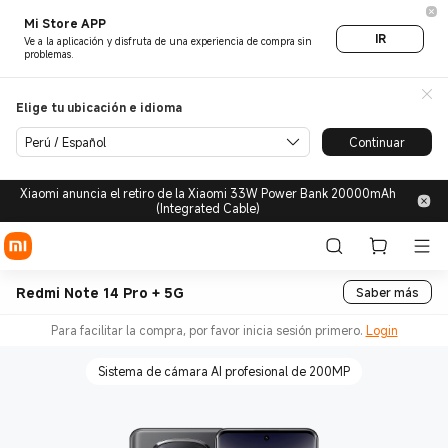
Mi Store APP
IR
Ve a la aplicación y disfruta de una experiencia de compra sin
problemas.
Elige tu ubicación e idioma
Perú / Español
Continuar
Xiaomi anuncia el retiro de la Xiaomi 33W Power Bank 20000mAh
(Integrated Cable)
Redmi Note 14 Pro + 5G
Saber más
Para facilitar la compra, por favor inicia sesión primero.
Login
Sistema de cámara AI profesional de 200MP