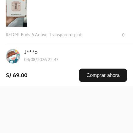
REDMI Buds 6 Active Transparent pink
0
J***o
04/08/2026 22:47
Excelente calidad de sonido, cómodos de usar y con
S/ 69.00
Comprar ahora
muy buena duración de ...
Leer más
REDMI Buds 6 Active Transparent pink
0
J***o
04/08/2026 22:47
Excelente sonido, cómodos y con muy buena