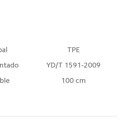
pal
TPE
entado
YD/T 1591-2009
ble
100 cm