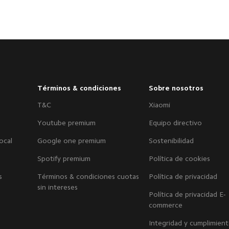
Términos & condiciones
Sobre nosotros
T&C
Xiaomi
Youtube premium
Equipo directivo
ocal
Google one premium
Sostenibilidad
Spotify premium
Política de cookies
s
Términos & condiciones cuotas
Política de privacidad
sin intereses
Política de privacidad E-
commerce
Integridad y cumplimien