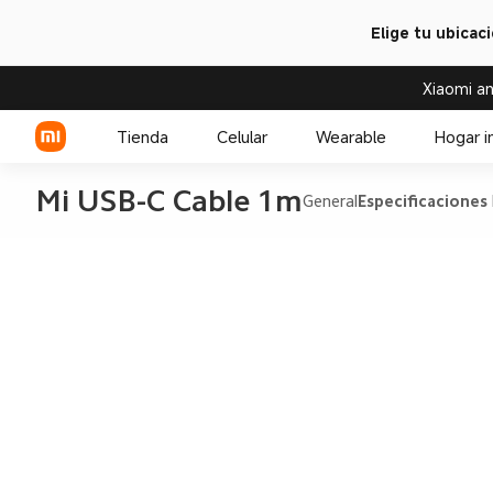
Elige tu ubicac
Xiaomi an
Tienda
Celular
Wearable
Hogar i
Mi USB-C Cable 1m
General
Especificaciones
Serie Xiaomi
Over-ear headphone
Serie REDMI
Audífono
Celulares POCO