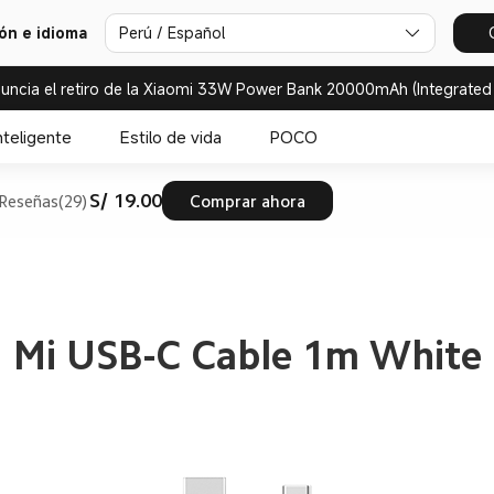
ión e idioma
Perú / Español
uncia el retiro de la Xiaomi 33W Power Bank 20000mAh (Integrated
nteligente
Estilo de vida
POCO
S/ 19.00
Reseñas(29)
Comprar ahora
Mi USB-C Cable 1m White