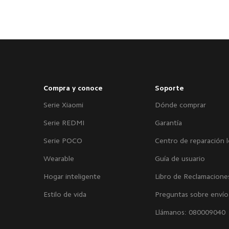
Compra y conoce
Soporte
Serie Xiaomi
Dónde comprar
Serie REDMI
Garantía
Serie POCO
Centro de reparación l
Wearable
Guía de usuario
Hogar inteligente
Libro de Reclamacione
Estilo de vida
Preguntas sobre envío
Llámanos: 080009040