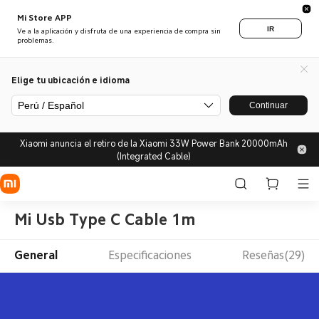
Mi Store APP
IR
Ve a la aplicación y disfruta de una experiencia de compra sin
problemas.
Elige tu ubicación e idioma
Perú / Español
Continuar
Xiaomi anuncia el retiro de la Xiaomi 33W Power Bank 20000mAh
(Integrated Cable)
Mi Usb Type C Cable 1m
General
Especificaciones
Reseñas(29)