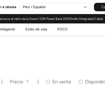
Perú / Español
Co
n e idioma
anuncia el retiro de la Xiaomi 33W Power Bank 20000mAh (Integrated Cable)
nteligente
Estilo de vida
POCO
Precio
En venta
Disponib