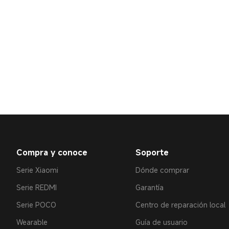
Compra y conoce
Soporte
Serie Xiaomi
Dónde comprar
Serie REDMI
Garantía
Serie POCO
Centro de reparación local
Wearable
Guía de usuario