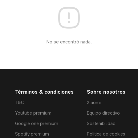
No se encontró nada.
Términos & condiciones
Sobre nosotros
T&C
Xiaomi
Youtube premium
Equipo directivo
Google one premium
Sostenibilidad
Spotify premium
Política de cookies