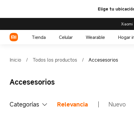
Elige tu ubicació
Xiaomi 
Tienda
Celular
Wearable
Hogar i
Inicio
/
Todos los productos
/
Accesesorios
Serie Xiaomi
Over-ear headphone
Accesesorios
Serie REDMI
Audífono
Celulares POCO
Categorías
Relevancia
Nuevo