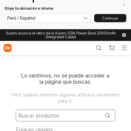
Elige tu ubicación e idioma
Perú / Español
Continuar
Xiaomi anuncia el retiro de la Xiaomi 33W Power Bank 20000mAh
(Integrated Cable)
Lo sentimos, no se puede acceder a
la página que buscas.
Pero todavía tenemos algunos artículos excelentes
para ti.
Enlaces rápidos