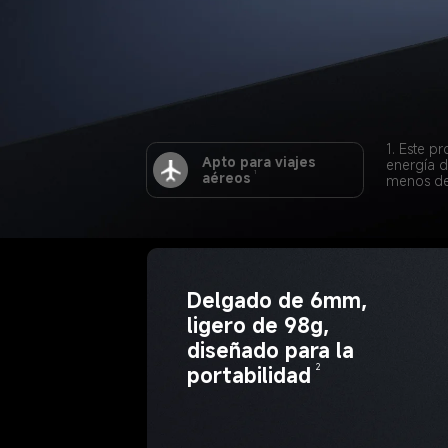
1. Este 
Apto para viajes 
energía d
1
aéreos
menos de
Delgado de 6mm, 
ligero de 98g, 
diseñado para la 
2
portabilidad