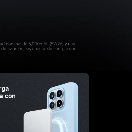
dad nominal de 3,000mAh (5V/2A) y una 
 de aviación, los bancos de energía con 
rga 
a con 