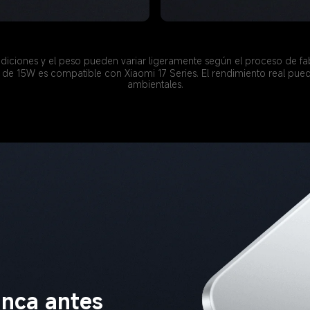
diciones y el peso pueden variar ligeramente según el proceso de fa
 de 15W es compatible con Xiaomi 17 Series. El rendimiento real pue
ambientales.
unca antes