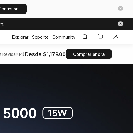
Continuar
m.
Explorar
Soporte
Community
Desde $1,179.00
s
Revisar(14)
Comprar ahora