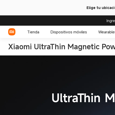
Elige tu ubicac
Ingr
Tienda
Dispositivos móviles
Wearable
Xiaomi UltraThin Magnetic P
Serie Xiaomi
Celulares POCO
Serie REDMI