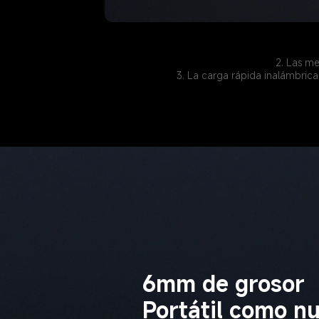
2. Las me
3. La carga rápida inalámbrica
6mm de grosor
Portátil como n