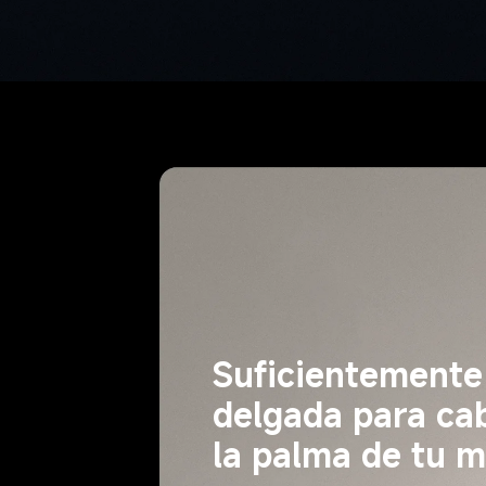
Suficientemente
delgada para ca
la palma de tu 