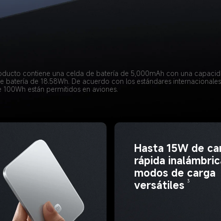
producto contiene una celda de batería de 5,000mAh con una capaci
e batería de 18.58Wh. De acuerdo con los estándares internacionales
 100Wh están permitidos en aviones.
Hasta 15W de ca
rápida inalámbric
modos de carga 
3
versátiles