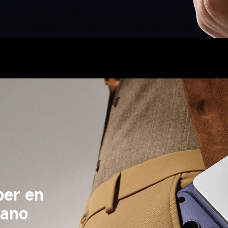
 
ber en 
mano