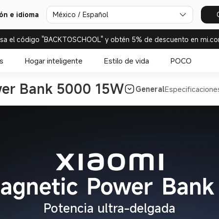
ión e idioma
México / Español
esa el código "BACKTOSCHOOL" y obtén 5% de descuento en mi.co
s
Hogar inteligente
Estilo de vida
POCO
ower Bank 5000 15W
General
Especificacione
Potencia ultra-delgada