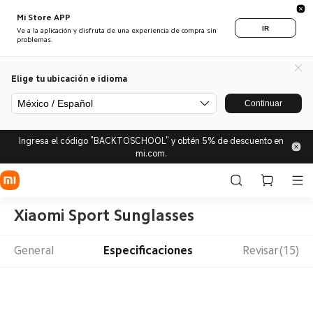
Mi Store APP
IR
Ve a la aplicación y disfruta de una experiencia de compra sin
problemas.
Elige tu ubicación e idioma
México / Español
Continuar
Ingresa el código "BACKTOSCHOOL" y obtén 5% de descuento en
mi.com.
Xiaomi Sport Sunglasses
General
Especificaciones
Revisar(15)