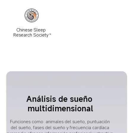
Chinese Sleep 
Research Society
14
Informes de tendencias de 
sueño
pr
Abarca la calidad, regularidad, duración y eficiencia 
p
del sueño mediante un análisis multidimensional, 
r