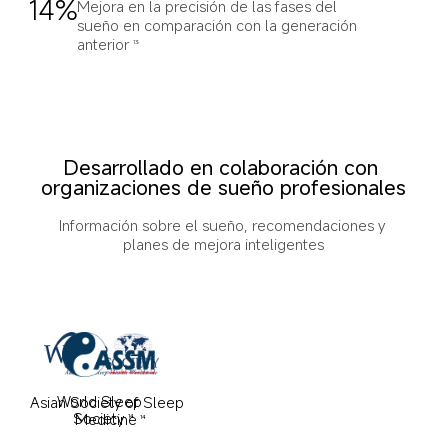
14%
Mejora en la precisión de las fases del 
sueño en comparación con la generación 
anterior
13
Desarrollado en colaboración con 
organizaciones de sueño profesionales
Información sobre el sueño, recomendaciones y 
planes de mejora inteligentes
World Sleep 
Asian Society of Sleep 
Society
Medicine
14
14