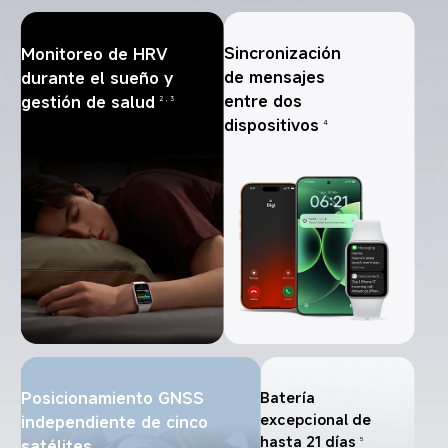
Sincronización 
Monitoreo de HRV 
de mensajes 
durante el sueño y 
entre dos 
gestión de salud
2，3
dispositivos
4
Posicionamiento GNSS 
Batería 
excepcional de 
independiente de cinco 
hasta 21 días
satélites
5