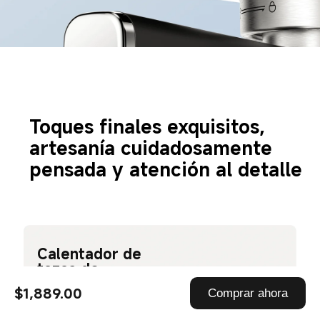
Toques finales exquisitos, 
artesanía cuidadosamente 
pensada y atención al detalle
Calentador de 
tazas de 
acero 
$1,889.00
Comprar ahora
inoxidable en 
la parte 