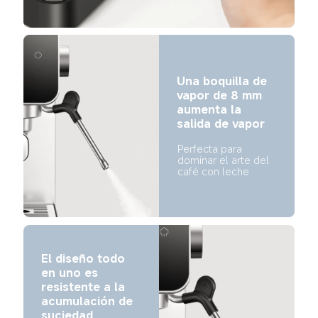
Una boquilla de 
vapor de 8 mm 
aumenta la 
salida de vapor
Perfecta para 
dominar el arte del 
café con leche
El diseño todo 
en uno es 
resistente a la 
acumulación de 
suciedad