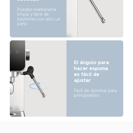
Puedes mantenerla 
limpia y libre de 
bacterias con solo un 
paño
El ángulo para 
hacer espuma 
es fácil de 
ajustar
Fácil de dominar para 
principiantes