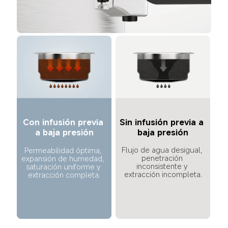
Con infusión previa 
Sin infusión previa a 
a baja presión
baja presión
Flujo de agua desigual, 
Permeabilidad óptima, 
penetración 
expansión de humedad, 
inconsistente y 
saturación uniforme y 
extracción incompleta.
extracción completa.