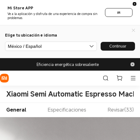
Mi Store APP
IR
Ve a la aplicación y disfruta de una experiencia de compra sin
problemas.
Elige tu ubicación e idioma
México / Español
Continuar
Eficiencia energética sobresaliente
Xiaomi Semi Automatic Espresso Machi
General
Especificaciones
Revisar(33)