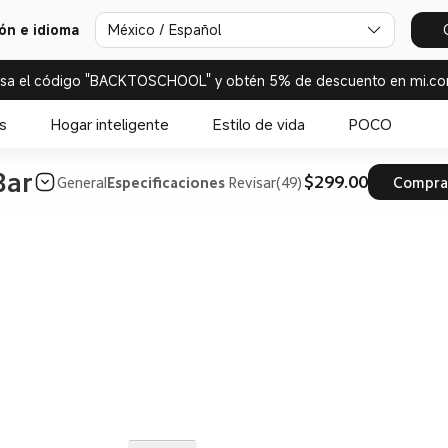
ión e idioma
México / Español
esa el código "BACKTOSCHOOL" y obtén 5% de descuento en mi.co
s
Hogar inteligente
Estilo de vida
POCO
Bar
$299.00
General
Especificaciones
Revisar(49)
Compra