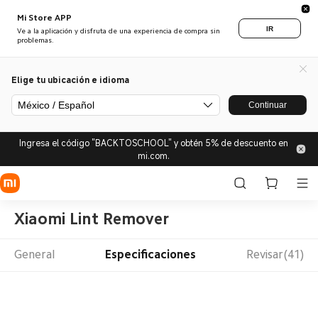
Mi Store APP
IR
Ve a la aplicación y disfruta de una experiencia de compra sin
problemas.
Elige tu ubicación e idioma
México / Español
Continuar
Ingresa el código "BACKTOSCHOOL" y obtén 5% de descuento en
mi.com.
Xiaomi Lint Remover
General
Especificaciones
Revisar(41)