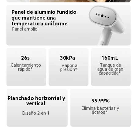
Panel de aluminio fundido 
que mantiene una 
temperatura uniforme  
Panel amplio  
26s  
30kPa  
160mL  
Calentamiento 
Tanque de 
Vapor a 
rápido*  
agua de gran 
presión*  
capacidad*  
Planchado horizontal y 
99.99%
vertical  
Elimina bacterias y 
ácaros*  
Diseño 2 en 1  