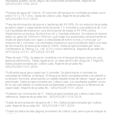
resultados pueden variar según las condiciones ambientales. Reporte No.: 
QES/YL02811500-2023.  
*Tanque de agua de 160mL: El volumen del tanque en múltiples pruebas varió 
entre 157 y 157.3mL. Datos de Lofans Labs. Reporte de prueba No.: 
QES/YL02811527-2024.  
*Tasa de eliminación de ácaros y bacterias del 99.99%: En un entorno de prueba, 
se aplicó vapor a cepas bacterianas durante 1.5 minutos a una distancia de 1cm. 
Los resultados demostraron una eliminación de hasta el 99.99% contra 
Staphylococcus aureus, Escherichia coli y Candida albicans. Se colocaron ácaros 
sobre un paño de 100mm×100mm, que luego fue presionado verticalmente en 
modo de planchado con vapor a velocidades de entre 3cm/s y 5cm/s por un 
máximo de 3 minutos. Los resultados mostraron que el producto logró una tasa 
de eliminación de ácaros de hasta el 100%. Datos proporcionados por Vkan 
Certification & Testing Co., Ltd. (CVC) como referencia. Reporte de prueba No.: 
WTS2024-10191, WTS2024-10189.  
*Peso de solo 770g: Se pesaron muestras con el tanque de agua vacío en una 
balanza electrónica. Todas registraron un peso dentro del rango de 770g±5%. 
Datos proporcionados por Lofans Labs. Reporte de prueba No.: 
QES/YL02811533-2024.  
*Suficiente agua para vaporizar 6 prendas: Se plancharon 6 camisas sin 
necesidad de rellenar el tanque. El tanque se llenó completamente y se calentó a 
la tensión nominal, alcanzando un estado estable antes de liberar vapor para el 
planchado. Datos proporcionados por Lofans Labs. Los resultados pueden variar 
en el uso real debido a condiciones ambientales y diferencias en la eficiencia de 
vaporizado. Reporte de prueba No.: QES/YL02811531-2024.  
*Cabezal con inclinación de 5°: Datos proporcionados por Lofans Labs como 
referencia. Reporte de prueba No.: QES/YL02811529-2024.  
*Cable de alimentación de goma de 1.9m: Datos proporcionados por Lofans 
Labs. Reporte de prueba No.: QES/YL02811497-2024.  
*Todos los datos de esta página provienen de Lofans Labs, salvo que se indique lo 