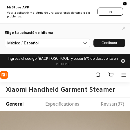
Mi Store APP
IR
Ve a la aplicación y disfruta de una experiencia de compra sin
problemas.
Elige tu ubicación e idioma
México / Español
Continuar
Ingresa el código "BACKTOSCHOOL" y obtén 5% de descuento en
mi.com.
Xiaomi Handheld Garment Steamer
General
Especificaciones
Revisar(37)