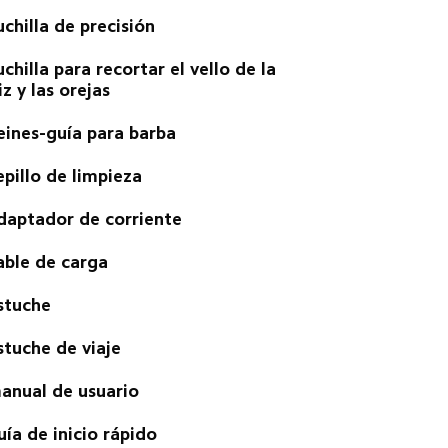
uchilla de precisión
uchilla para recortar el vello de la 
iz y las orejas
eines-guía para barba
epillo de limpieza
daptador de corriente
able de carga
stuche
stuche de viaje
anual de usuario
uía de inicio rápido