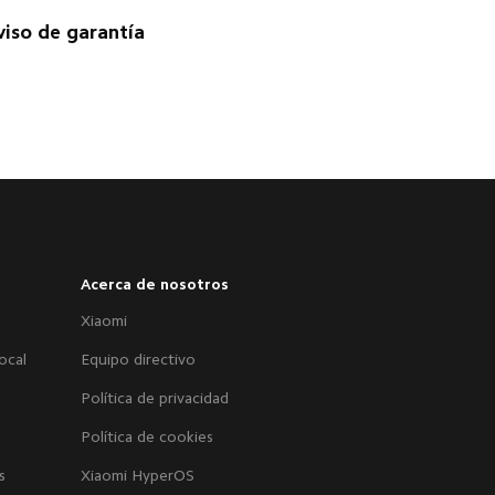
viso de garantía
Acerca de nosotros
Xiaomi
ocal
Equipo directivo
Política de privacidad
Política de cookies
s
Xiaomi HyperOS