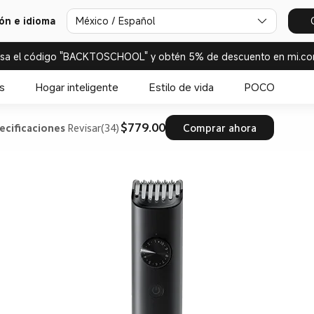
ión e idioma
México / Español
esa el código "BACKTOSCHOOL" y obtén 5% de descuento en mi.co
s
Hogar inteligente
Estilo de vida
POCO
$779.00
ecificaciones
Revisar(34)
Comprar ahora