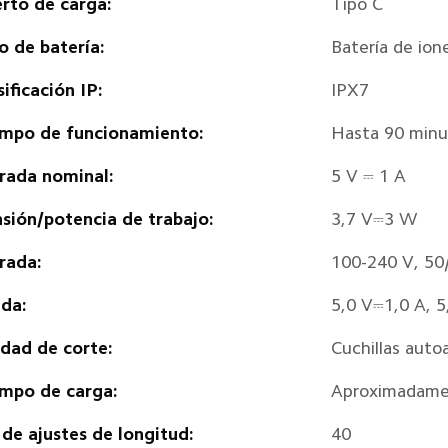
rto de carga:
Tipo C
o de batería:
Batería de ione
sificación IP:
IPX7
mpo de funcionamiento:
Hasta 90 minu
rada nominal:
5 V ⎓ 1 A
sión/potencia de trabajo:
3,7 V⎓3 W
rada:
100-240 V, 50
ida:
5,0 V⎓1,0 A, 
dad de corte:
Cuchillas autoa
mpo de carga:
Aproximadame
 de ajustes de longitud:
40