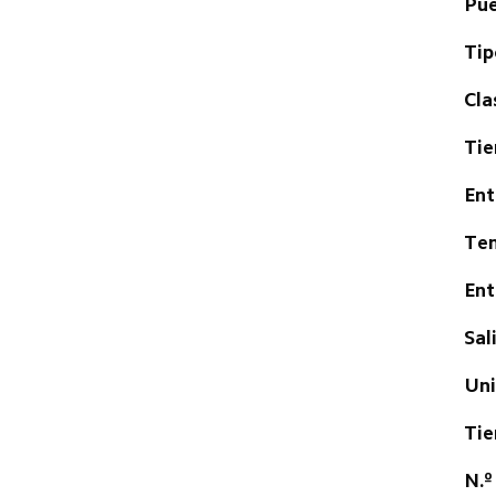
Pue
Tip
Cla
Tie
Ent
Ten
Ent
Sal
Uni
Tie
N.º