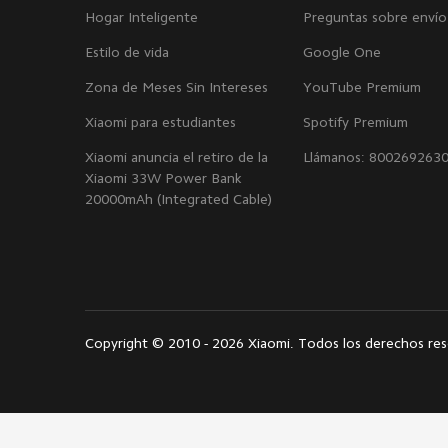
Hogar Inteligente
Preguntas sobre envío
Estilo de vida
Google One
Zona de Meses Sin Intereses
YouTube Premium
Xiaomi para estudiantes
Spotify Premium
Xiaomi anuncia el retiro de la
Llámanos: 800269263
Xiaomi 33W Power Bank
20000mAh (Integrated Cable)
Copyright © 2010 - 2026 Xiaomi. Todos los derechos re