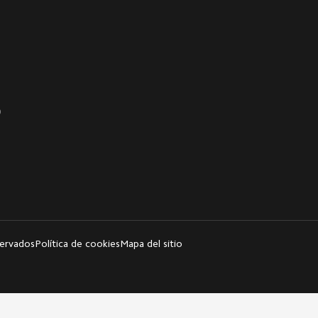
0
servados
Política de cookies
Mapa del sitio