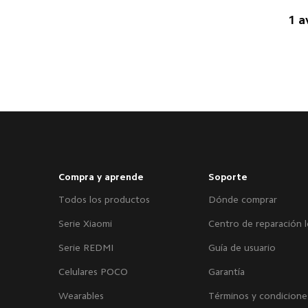
1 a
Compra y aprende
Soporte
Todos los productos
Dónde comprar
Serie Xiaomi
Centro de reparación l
Serie REDMI
Guía de usuario
Celulares POCO
Garantía
Wearables
Términos y condicione