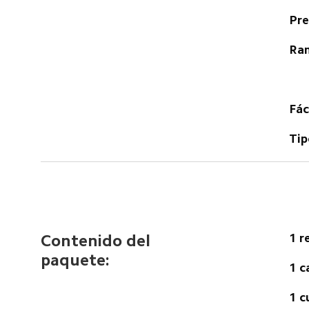
Pre
Ran
Fác
Tip
1 r
Contenido del 
paquete:
1 c
1 c