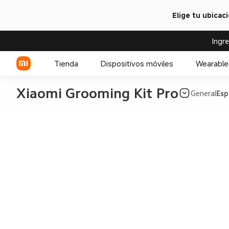
Elige tu ubicac
Ingr
Tienda
Dispositivos móviles
Wearable
Xiaomi Grooming Kit Pro
General
Esp
Serie Xiaomi
Celulares POCO
Serie REDMI