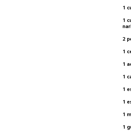
1 c
1 c
nar
2 p
1 c
1 a
1 c
1 e
1 e
1 m
1 g