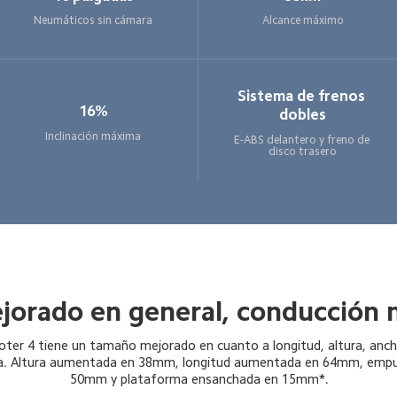
Neumáticos sin cámara
Alcance máximo
Sistema de frenos 
16%
dobles
Inclinación máxima
E-ABS delantero y freno de 
disco trasero
orado en general, conducción
ooter 4 tiene un tamaño mejorado en cuanto a longitud, altura, anc
ma. Altura aumentada en 38mm, longitud aumentada en 64mm, emp
50mm y plataforma ensanchada en 15mm*.