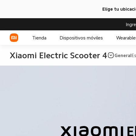
Elige tu ubicac
Ingr
Tienda
Dispositivos móviles
Wearable
Xiaomi Electric Scooter 4
General
Es
Serie Xiaomi
Celulares POCO
Serie REDMI
E