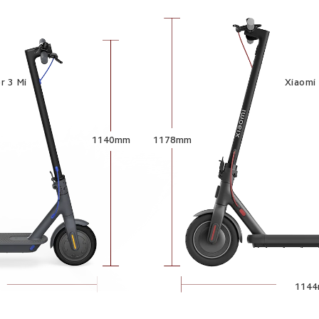
r 3 Mi
Xiaomi 
1140mm
1178mm
114