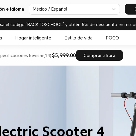
ión e idioma
México / Español
esa el código "BACKTOSCHOOL" y obtén 5% de descuento en mi.co
s
Hogar inteligente
Estilo de vida
POCO
$5,999.00
pecificaciones
Revisar(14)
Comprar ahora
lectric Scooter 4