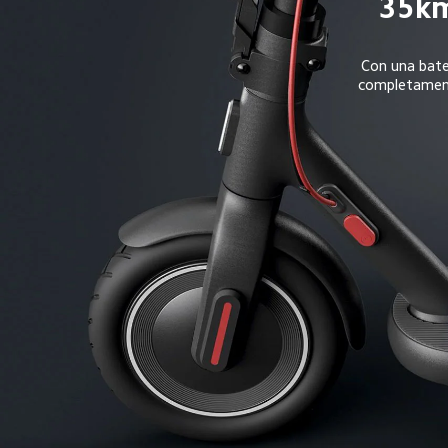
35km
Con una bate
completamente