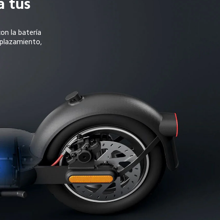
 tus 
n la batería 
splazamiento, 