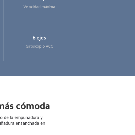
Velocidad máxima
6 ejes
Giroscopio ACC
 más cómoda
ho de la empuñadura y 
uñadura ensanchada en 