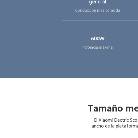
general
Conducción más cómoda
600W
Potencia máxima
Tamaño mej
El Xiaomi Electric Sc
ancho de la platafor