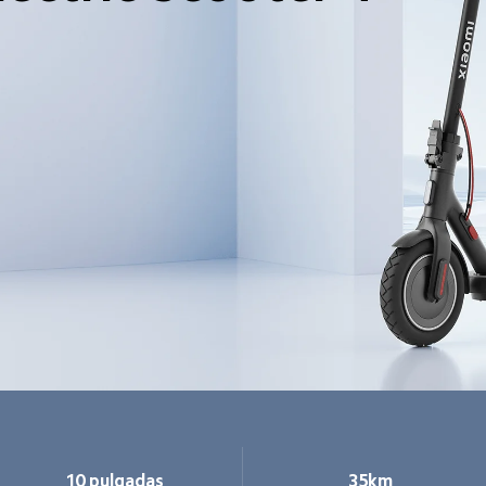
10 pulgadas
35km