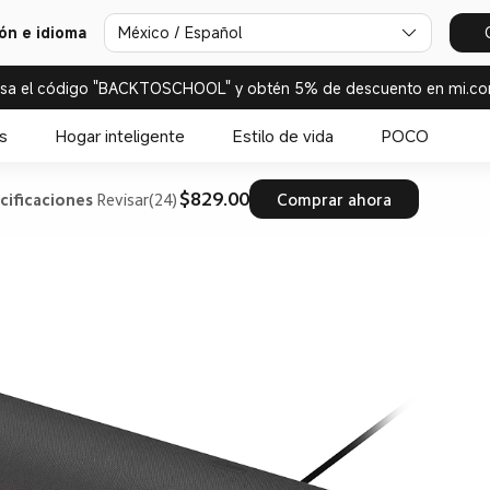
ión e idioma
México / Español
esa el código "BACKTOSCHOOL" y obtén 5% de descuento en mi.co
s
Hogar inteligente
Estilo de vida
POCO
$829.00
cificaciones
Revisar(24)
Comprar ahora