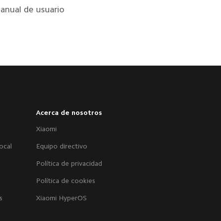
anual de usuario
Acerca de nosotros
Xiaomi
ocal
Equipo directivo
Política de privacidad
Política de cookies
s
Xiaomi HyperOS