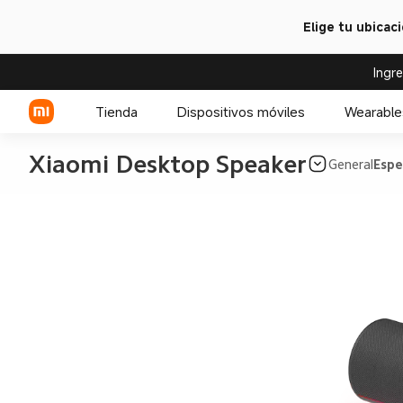
Elige tu ubicac
Ingr
Tienda
Dispositivos móviles
Wearable
Xiaomi Desktop Speaker
General
Espe
Serie Xiaomi
Celulares POCO
Serie REDMI