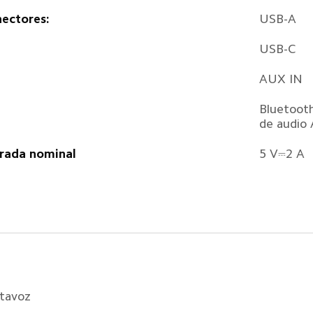
ectores:
USB-A
USB-C
AUX IN
Bluetooth
de audio 
rada nominal
5 V⎓2 A
ltavoz