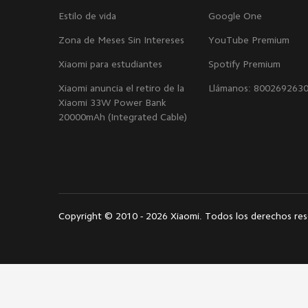
Estilo de vida
Google One
Zona de Meses Sin Intereses
YouTube Premium
Xiaomi para estudiantes
Spotify Premium
Xiaomi anuncia el retiro de la
Llámanos: 800269263
Xiaomi 33W Power Bank
20000mAh (Integrated Cable)
Copyright © 2010 - 2026 Xiaomi. Todos los derechos re