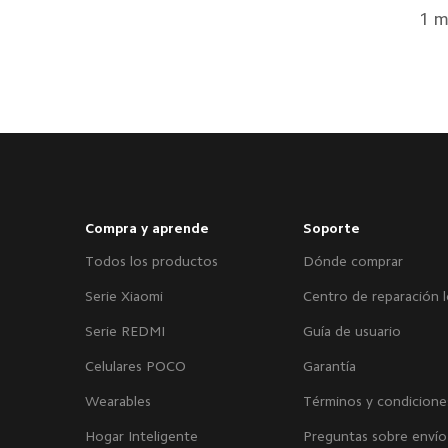
1 m
Compra y aprende
Soporte
Todos los productos
Dónde comprar
Serie Xiaomi
Centro de reparación l
Serie REDMI
Guía de usuario
Celulares POCO
Garantía
Wearables
Términos y condicione
Hogar Inteligente
Preguntas sobre envío