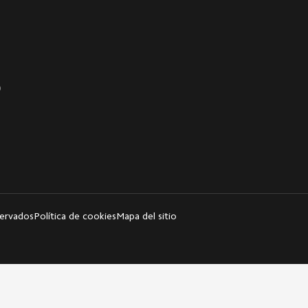
0
servados
Política de cookies
Mapa del sitio