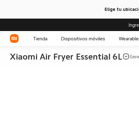
Elige tu ubicac
Ingr
Tienda
Dispositivos móviles
Wearable
Xiaomi Air Fryer Essential 6L
Gene
Serie Xiaomi
Celulares POCO
Serie REDMI