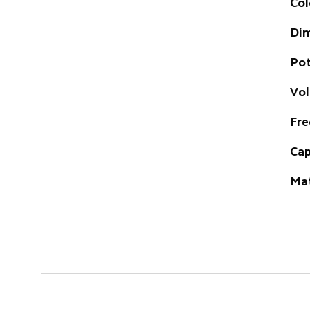
Col
Dim
Pot
Vol
Fre
Cap
Mat