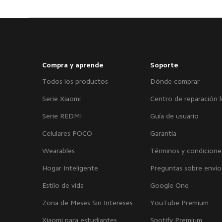
Compra y aprende
Soporte
Todos los productos
Dónde comprar
Serie Xiaomi
Centro de reparación l
Serie REDMI
Guía de usuario
Celulares POCO
Garantía
Wearables
Términos y condicione
Hogar Inteligente
Preguntas sobre envío
Estilo de vida
Google One
Zona de Meses Sin Intereses
YouTube Premium
Xiaomi para estudiantes
Spotify Premium