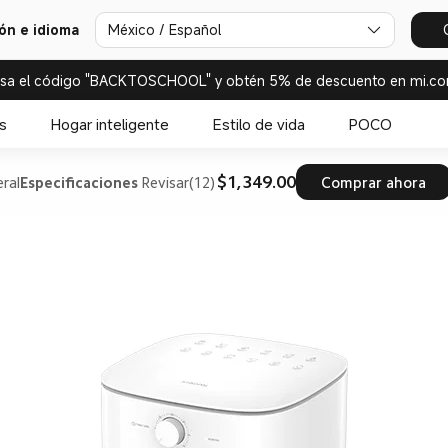
ión e idioma
México / Español
esa el código "BACKTOSCHOOL" y obtén 5% de descuento en mi.co
s
Hogar inteligente
Estilo de vida
POCO
$1,349.00
ral
Especificaciones
Revisar(12)
Comprar ahora