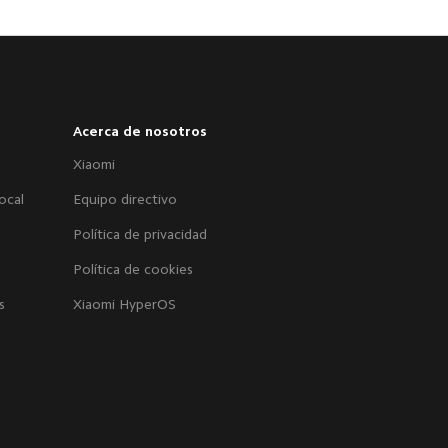
Acerca de nosotros
Xiaomi
ocal
Equipo directivo
Política de privacidad
Política de cookies
s
Xiaomi HyperOS