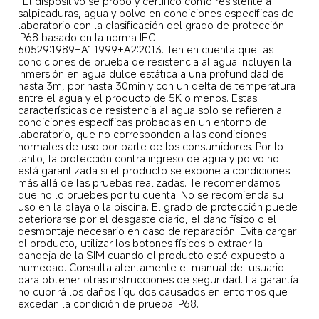
*El dispositivo se probó y certificó como resistente a 
salpicaduras, agua y polvo en condiciones específicas de 
laboratorio con la clasificación del grado de protección 
IP68 basado en la norma IEC 
60529:1989+A1:1999+A2:2013. Ten en cuenta que las 
condiciones de prueba de resistencia al agua incluyen la 
inmersión en agua dulce estática a una profundidad de 
hasta 3m, por hasta 30min y con un delta de temperatura 
entre el agua y el producto de 5K o menos. Estas 
características de resistencia al agua solo se refieren a 
condiciones específicas probadas en un entorno de 
laboratorio, que no corresponden a las condiciones 
normales de uso por parte de los consumidores. Por lo 
tanto, la protección contra ingreso de agua y polvo no 
está garantizada si el producto se expone a condiciones 
más allá de las pruebas realizadas. Te recomendamos 
que no lo pruebes por tu cuenta. No se recomienda su 
uso en la playa o la piscina. El grado de protección puede 
deteriorarse por el desgaste diario, el daño físico o el 
desmontaje necesario en caso de reparación. Evita cargar 
el producto, utilizar los botones físicos o extraer la 
bandeja de la SIM cuando el producto esté expuesto a 
humedad. Consulta atentamente el manual del usuario 
para obtener otras instrucciones de seguridad. La garantía 
no cubrirá los daños líquidos causados en entornos que 
excedan la condición de prueba IP68.