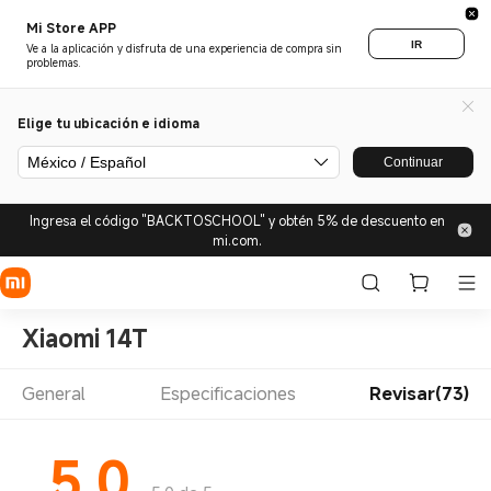
Mi Store APP
IR
Ve a la aplicación y disfruta de una experiencia de compra sin
problemas.
Elige tu ubicación e idioma
México / Español
Continuar
Ingresa el código "BACKTOSCHOOL" y obtén 5% de descuento en
mi.com.
Xiaomi 14T
General
Especificaciones
Revisar(73)
5.0