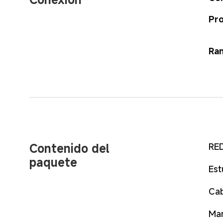
Pro
Ra
Contenido del 
RED
paquete
Est
Cab
Man