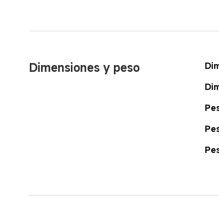
Dimensiones y peso
Dim
Dim
Pes
Pes
Pes