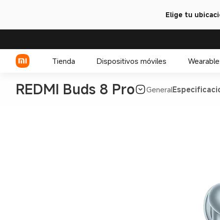
Elige tu ubicac
Tienda
Dispositivos móviles
Wearable
REDMI Buds 8 Pro
General
Especificaci
Serie Xiaomi
Celulares POCO
Serie REDMI