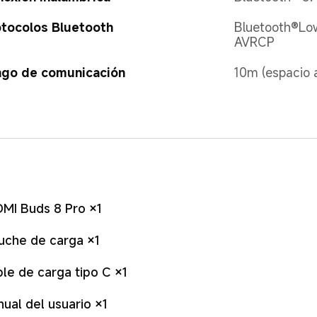
tocolos Bluetooth
Bluetooth®Low
AVRCP
ngo de comunicación
10m (espacio a
MI Buds 8 Pro ×1
uche de carga ×1
le de carga tipo C ×1
ual del usuario ×1