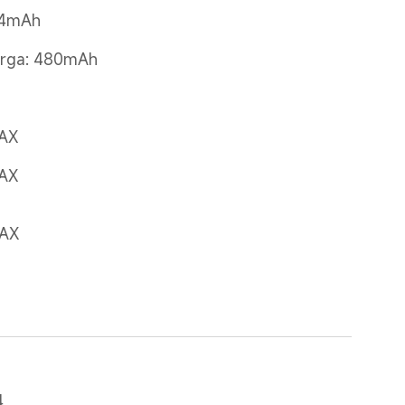
54mAh
arga: 480mAh
AX
AX
AX
4