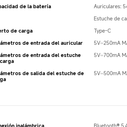
acidad de la batería
Auriculares: 
Estuche de c
rto de carga
Type-C
ámetros de entrada del auricular
5V⎓250mA M
ámetros de entrada del estuche 
5V⎓700mA M
 carga
ámetros de salida del estuche de 
5V⎓500mA M
rga
exión inalámbrica
Bluetooth® 5.