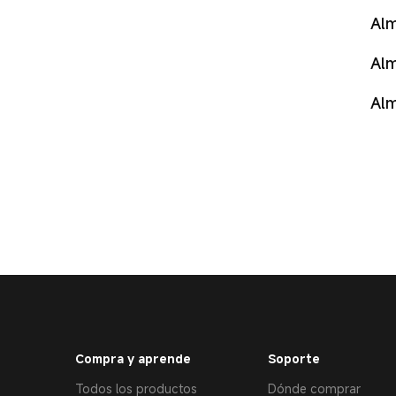
Alm
Alm
Alm
Compra y aprende
Soporte
Todos los productos
Dónde comprar