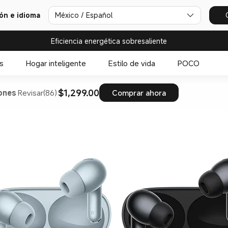
ión e idioma
México / Español
Eficiencia energética sobresaliente
s
Hogar inteligente
Estilo de vida
POCO
$1,299.00
ones
Revisar(86)
Comprar ahora