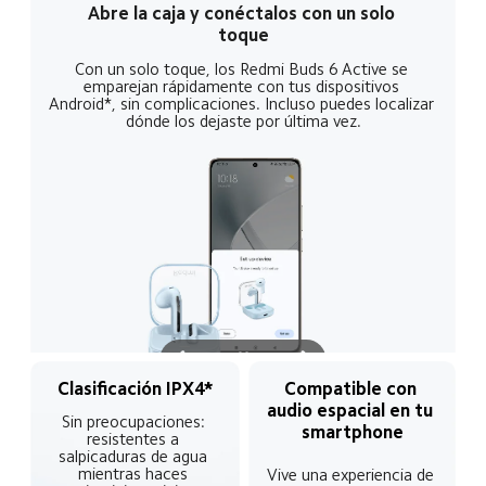
Detecta automáticamente tus 
dispositivos al abrir la caja y conéctalos al 
instante desde la notificación emergente
r 
A
Clasificación IPX4*
Compatible con 
audio espacial en tu 
Sin preocupaciones: 
smartphone
resistentes a 
salpicaduras de agua 
mientras haces 
Vive una experiencia de 