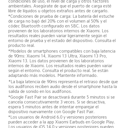
condiciones de uso, el nivel de carga y otros factores 
ambientales. Asegúrate de que el puerto de carga esté 
libre de líquidos u objetos extraños antes de cargarlo.
*Condiciones de prueba de carga: La batería del estuche 
de carga no bajó del 20% con el volumen al 50% y el 
códec Bluetooth configurado en SBC. Los datos 
provienen de los laboratorios internos de Xiaomi. Los 
resultados reales pueden variar ligeramente según el 
entorno de prueba y el estado del dispositivo. Consulta el 
producto real.
*Modelos de smartphones compatibles con baja latencia 
de 90ms: Xiaomi 14, Xiaomi 13 Ultra, Xiaomi 13 Pro, 
Xiaomi 13. Los datos provienen de los laboratorios 
internos de Xiaomi. Los resultados reales pueden variar 
según el entorno. Consulta el producto real. Se están 
adaptando más modelos. Mantente informado.
*La baja latencia de 90ms representa el retraso desde que 
los audífonos reciben audio desde el smartphone hasta la 
salida de sonido en los audífonos.
*Google Fast Pair se desactivará durante 5 minutos si se 
cancela consecutivamente 3 veces. Si se desactiva, 
espera 5 minutos antes de intentar emparejar el 
dispositivo nuevamente con Google Fast Pair.
*Los usuarios de Android 6.0 y versiones posteriores 
pueden acceder a la app Xiaomi Earbuds en Google Play. 
Los usuarios de iOS 14.0 y versiones posteriores pueden 