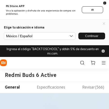
Mi Store APP
IR
Ve a la aplicación y disfruta de una experiencia de compra sin
problemas.
Elige tu ubicación e idioma
México / Español
Continuar
Ingresa el código "BACKTOSCHOOL" y obtén 5% de descuento en
mi.com.
Redmi Buds 6 Active
General
Especificaciones
Revisar(566)