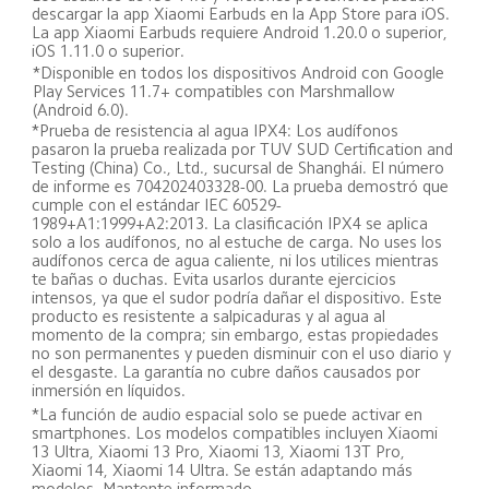
descargar la app Xiaomi Earbuds en la App Store para iOS. 
La app Xiaomi Earbuds requiere Android 1.20.0 o superior, 
iOS 1.11.0 o superior.
*Disponible en todos los dispositivos Android con Google 
Play Services 11.7+ compatibles con Marshmallow 
(Android 6.0).
*Prueba de resistencia al agua IPX4: Los audífonos 
pasaron la prueba realizada por TUV SUD Certification and 
Testing (China) Co., Ltd., sucursal de Shanghái. El número 
de informe es 704202403328-00. La prueba demostró que 
cumple con el estándar IEC 60529-
1989+A1:1999+A2:2013. La clasificación IPX4 se aplica 
solo a los audífonos, no al estuche de carga. No uses los 
audífonos cerca de agua caliente, ni los utilices mientras 
te bañas o duchas. Evita usarlos durante ejercicios 
intensos, ya que el sudor podría dañar el dispositivo. Este 
producto es resistente a salpicaduras y al agua al 
momento de la compra; sin embargo, estas propiedades 
no son permanentes y pueden disminuir con el uso diario y 
el desgaste. La garantía no cubre daños causados por 
inmersión en líquidos.
*La función de audio espacial solo se puede activar en 
smartphones. Los modelos compatibles incluyen Xiaomi 
13 Ultra, Xiaomi 13 Pro, Xiaomi 13, Xiaomi 13T Pro, 
Xiaomi 14, Xiaomi 14 Ultra. Se están adaptando más 
modelos. Mantente informado.