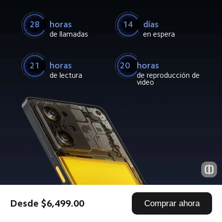
28
14
horas
días
de llamadas
en espera
21
20
horas
horas
de lectura
de reproducción de 
video
Desde $6,499.00
Comprar ahora