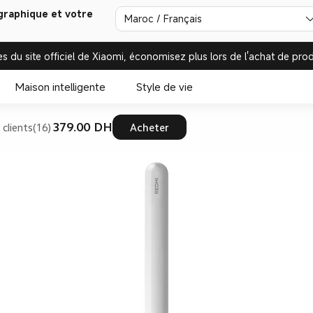
graphique et votre
Maroc / Français
es du site officiel de Xiaomi, économisez plus lors de l'achat de prod
Maison intelligente
Style de vie
379.00‎ DH‎
 clients(16)
Acheter