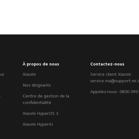
À propos de nous
Contactez-nous
eur
Xiaomi
Service client Xiaomi
service.ma@support.mi
Nos dirigeants
Appelez-nous: 0800 090
e
Centre de gestion de la
confidentialité
Xiaomi HyperOS 3
Xiaomi HyperAI