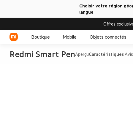
Choisir votre région géo
langue
Offres exclusiv
Boutique
Mobile
Objets connectés
Redmi Smart Pen
Aperçu
Caractéristiques
Avis
Série Xiaomi
Montre connectée
Série REDMI
Accessoires pour
montres connectées