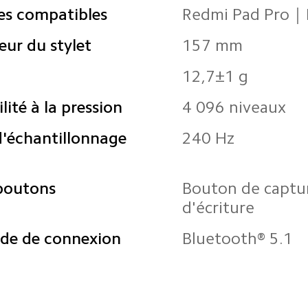
es compatibles
Redmi Pad Pro｜
ur du stylet
157 mm
12,7±1 g
lité à la pression
4 096 niveaux
'échantillonnage 
240 Hz
boutons
Bouton de captur
d'écriture
de de connexion
Bluetooth® 5.1