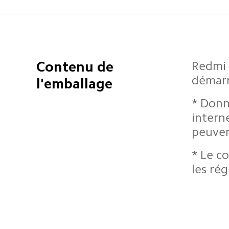
Contenu de 
Redmi 
démarr
l'emballage
* Donn
intern
peuven
* Le c
les rég