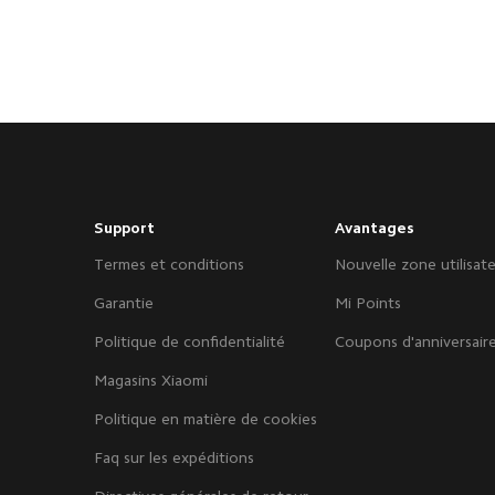
Support
Avantages
Termes et conditions
Nouvelle zone utilisat
Garantie
Mi Points
Politique de confidentialité
Coupons d'anniversair
Magasins Xiaomi
Politique en matière de cookies
Faq sur les expéditions