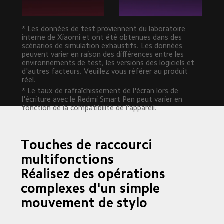
* Les données de test proviennent du laboratoire 
interne de Xiaomi et ont été obtenues dans des 
scénarios de simulation exhaustifs. Les données 
peuvent varier en raison des différences entre les 
environnements de test, les versions des logiciels et 
d'autres facteurs. Veuillez vous référer au produit 
réel.
* Le taux de rafraîchissement de l'écran lors de 
l'écriture avec le Redmi Smart Pen peut varier en 
fonction de la compatibilité de l'appareil.
Touches de raccourci 
multifonctions

Réalisez des opérations 
complexes d'un simple 
mouvement de stylo