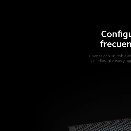
Configu
frecuen
Cuenta con un doble al
y medios intensos y ag