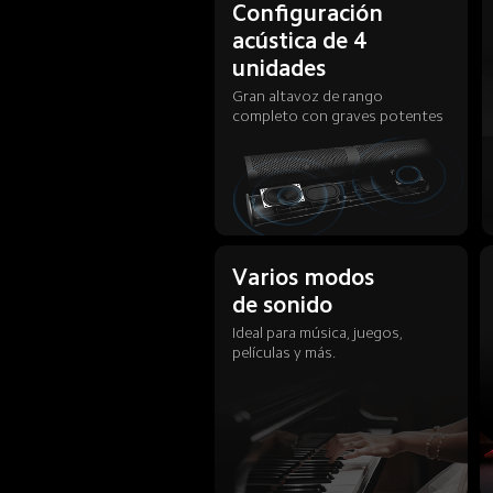
Configuración 
acústica de 4 
unidades
Gran altavoz de rango 
completo con graves potentes
Varios modos 
de sonido
Ideal para música, juegos, 
películas y más.