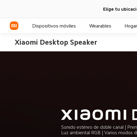
Elige tu ubicac
Dispositivos móviles
Wearables
Hogar
Xiaomi Desktop Speaker
Serie Xiaomi
Serie REDMI
Celulares POCO
Luz ambiental RGB | Varios modos d