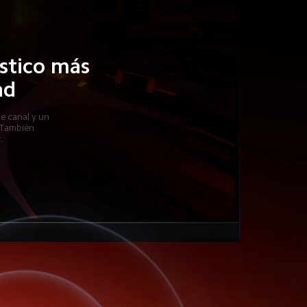
stico más 
ad
e canal y un 
 También 
.