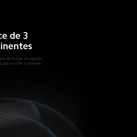
ce de 3 
minentes
ra disfrutar de agudos 
o del woofer y ofrecen 