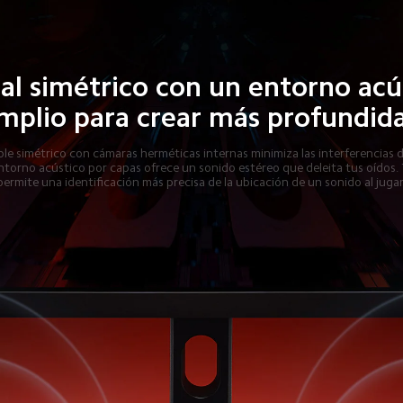
al simétrico con un entorno acú
mplio para crear más profundid
ble simétrico con cámaras herméticas internas minimiza las interferencias d
ntorno acústico por capas ofrece un sonido estéreo que deleita tus oídos.
permite una identificación más precisa de la ubicación de un sonido al jugar