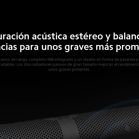
ración acústica estéreo y balan
cias para unos graves más pro
tavoz de rango completo NIB integrado y un diseño en forma de pasarela pa
radables. Los dos radiadores pasivos de gran tamaño mejoran el rendimient
unos graves potentes.