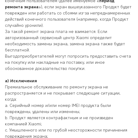
конечным пользователем (далее именуемое «
период
ремонта экрана
»), если экран вышеуказанного Продукт будет
поврежден или работать со сбоями из-за непреднамеренных
действий конечного пользователя (например, когда Продукт
случайно уронили).
За такой ремонт экрана плата не взимается. Если
авторизованный сервисный центр Xiaomi определит
необходимость замены экрана, замена экрана также будет
бесплатной.
Выгодоприобретателей могут попросить предоставить счета
на покупку или накладные на поставку, или иное
обоснованное доказательство покупки.
a) Исключения
Премиальное обслуживание по ремонту экрана не
распространяется и не покрывает следующие ситуации,
когда:
a. Серийный номер и/или номер IMEI продукта были
повреждены, удалены или изменены;
b. Продукт является контрафактным и не произведен
компанией Xiaomi;
c. Умышленного или по грубой неосторожности причинения
повреждения экрана;