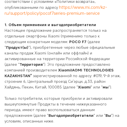
соответствии с условиями «Политики возврата»,
https://www.mi.com/kz-
опубликованными по адресу
ru/support/policy/pocof7series-premium-service
1. Объем применения и выгодоприобретатели
Настоящее предложение распространяется только на
отдельные смартфоны Xiaomi (применимо только к
следующим конкретным моделям:
POCO F7
(далее
"
Продукт(ы)
"), приобретенные через любые официальные
каналы продаж Xiaomi (онлайн или оффлайн) и
активированные на территории Российской Федерации
(далее "
Территория
"). Это предложение предоставлено
компанией производителем
XiaomiIAOMI TECHNOLOGIES
KAZAKHSTAN"
зарегистрированной по адресу: #019, 9-й этаж,
строение 6, Центральный проезд Си’эрци, д.33, район
Хайдянь, Пекин, Китай, 100085 (далее "
Xiaomi
" или "
мы
").
Только потребители, которые приобрели и активировали
вышеупомянутые Продукты в течение нижеуказанного
периода, имеют право воспользоваться данным
предложением (далее "
Выгодоприобретатели
" или "
Вы
") на
условиях, описанных ниже.