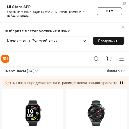
Mi Store APP
ӨТУ
Қосымшаға кіріп, сауда жасаудың ыңғайлы мүмкіндігін
пайдаланыңыз.
Выберите местоположение и язык
Казахстан / Русский язык
Продолжить
Shop Смарт-часы Смарт-часы
Shop Смарт-часы Смарт-часы in Xiaom
Смарт-часы
( 14 )
Фильтры
ствовать товар, определяются на странице окончательного расчёта.