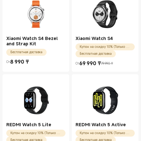
Xiaomi Watch S4 Bezel
Xiaomi Watch S4
and Strap Kit
Купон на скидку 10% (Только для новых пользователей)
Бесплатная доставка
Бесплатная доставка
8 990
₸
От
69 990
₸
Current Price ₸8990.00
От
79 990 ₸
Current Price ₸69990.00
Рекомендованная цена 79 990 ₸
REDMI Watch 5 Lite
REDMI Watch 5 Active
Купон на скидку 10% (Только для новых пользователей)
Купон на скидку 10% (Только для новых пользователей)
Бесплатная доставка
Бесплатная доставка