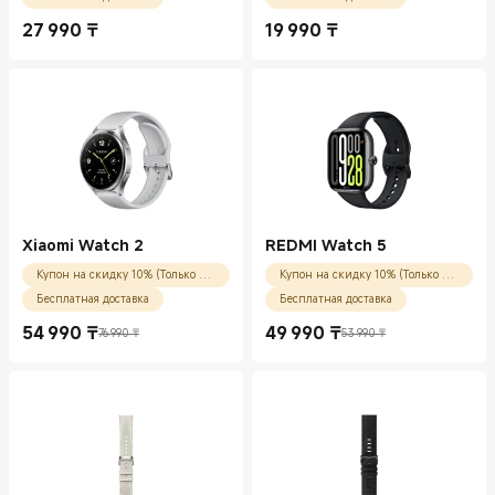
27 990
₸
19 990
₸
Current Price ₸27990.00
Current Price ₸19990.00
Xiaomi Watch 2
REDMI Watch 5
Купон на скидку 10% (Только для новых пользователей)
Купон на скидку 10% (Только для новых пользователей)
Бесплатная доставка
Бесплатная доставка
54 990
₸
49 990
₸
76 990 ₸
53 990 ₸
Current Price ₸54990.00
Рекомендованная цена 76 990 ₸
Current Price ₸49990.00
Рекомендованная цена 53 990 ₸