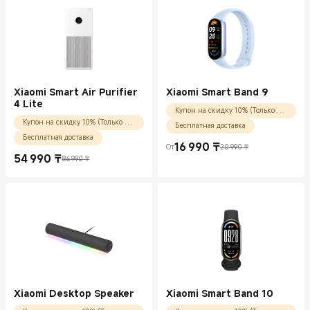
Xiaomi Smart Air Purifier
Xiaomi Smart Band 9
4 Lite
Купон на скидку 10% (Только для новых пользователей)
Купон на скидку 10% (Только для новых пользователей)
Бесплатная доставка
Бесплатная доставка
16 990
₸
От
20 990 ₸
Current Price ₸16990.00
Рекомендованная цена 20 990 ₸
54 990
₸
86 990 ₸
Current Price ₸54990.00
Рекомендованная цена 86 990 ₸
Xiaomi Desktop Speaker
Xiaomi Smart Band 10