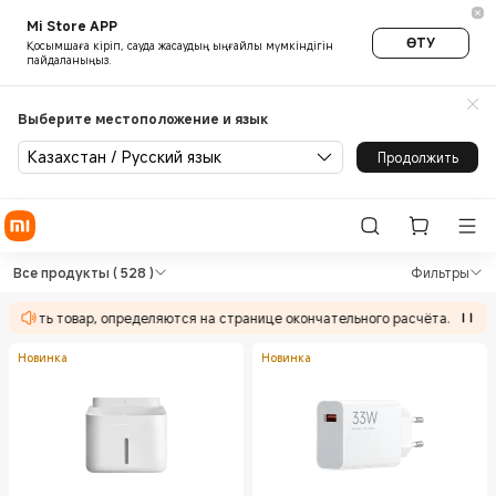
Mi Store APP
ӨТУ
Қосымшаға кіріп, сауда жасаудың ыңғайлы мүмкіндігін
пайдаланыңыз.
Выберите местоположение и язык
Казахстан / Русский язык
Продолжить
Shop in Xiaomi Official Store
Shop in Xiaomi Official Store
Все продукты
( 528 )
Фильтры
твовать товар, определяются на странице окончательного расчёта.
Новинка
Новинка