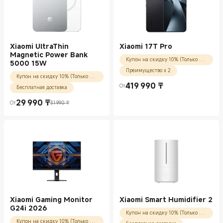
Xiaomi UltraThin
Xiaomi 17T Pro
Magnetic Power Bank
Купон на скидку 10% (Только для новых пользователей)
5000 15W
Преимущество x 2
Купон на скидку 10% (Только для новых пользователей)
419 990
₸
От
Бесплатная доставка
Current Price ₸419990.00
29 990
₸
От
31 990 ₸
Current Price ₸29990.00
Рекомендованная цена 31 990 ₸
Xiaomi Gaming Monitor
Xiaomi Smart Humidifier 2
G24i 2026
Купон на скидку 10% (Только для новых пользователей)
Купон на скидку 10% (Только для новых пользователей)