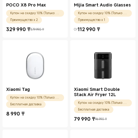
POCO X8 Pro Max
Mijia Smart Audio Glasses
Купон на скидку 10% (Только для новых пользователей)
Купон на скидку 10% (Только для новых пользователей)
Преимущество x 2
Преимущество x 1
329 990
₸
112 990
₸
379 990 ₸
От
Current Price ₸329990.00
Рекомендованная цена 379 990 ₸
Current Price ₸112990.00
Xiaomi Tag
Xiaomi Smart Double
Stack Air Fryer 12L
Купон на скидку 10% (Только для новых пользователей)
Купон на скидку 10% (Только для новых пользователей)
Бесплатная доставка
Бесплатная доставка
8 990
₸
Current Price ₸8990.00
79 990
₸
96 990 ₸
Current Price ₸79990.00
Рекомендованная цена 96 990 ₸