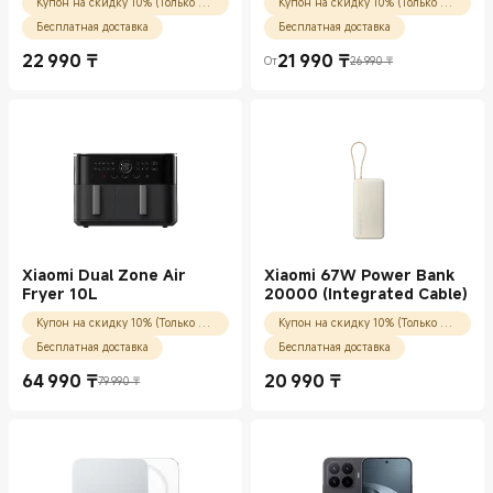
Купон на скидку 10% (Только для новых пользователей)
Купон на скидку 10% (Только для новых пользователей)
Бесплатная доставка
Бесплатная доставка
22 990
₸
21 990
₸
От
26 990 ₸
Current Price ₸22990.00
Current Price ₸21990.00
Рекомендованная цена 26 990 ₸
Xiaomi Dual Zone Air
Xiaomi 67W Power Bank
Fryer 10L
20000 (Integrated Cable)
Купон на скидку 10% (Только для новых пользователей)
Купон на скидку 10% (Только для новых пользователей)
Бесплатная доставка
Бесплатная доставка
64 990
₸
20 990
₸
79 990 ₸
Current Price ₸64990.00
Рекомендованная цена 79 990 ₸
Current Price ₸20990.00