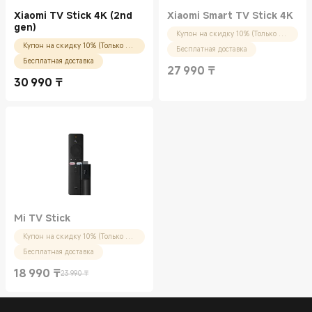
Xiaomi TV Stick 4K (2nd
Xiaomi Smart TV Stick 4K
gen)
Купон на скидку 10% (Только для новых пользователей)
Купон на скидку 10% (Только для новых пользователей)
Бесплатная доставка
Бесплатная доставка
27 990
₸
Current Price ₸27990.00
30 990
₸
Current Price ₸30990.00
Mi TV Stick
Купон на скидку 10% (Только для новых пользователей)
Бесплатная доставка
18 990
₸
23 990 ₸
Current Price ₸18990.00
Рекомендованная цена 23 990 ₸