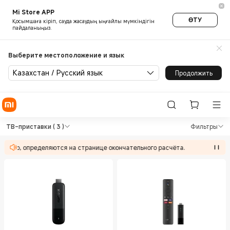
Mi Store APP
ӨТУ
Қосымшаға кіріп, сауда жасаудың ыңғайлы мүмкіндігін
пайдаланыңыз.
Выберите местоположение и язык
Казахстан / Русский язык
Продолжить
Shop Телевизоры и Бытовая 
Shop Телевизоры и Бытовая техника ТВ
ТВ-приставки
( 3 )
Фильтры
 товар, определяются на странице окончательного расчёта.