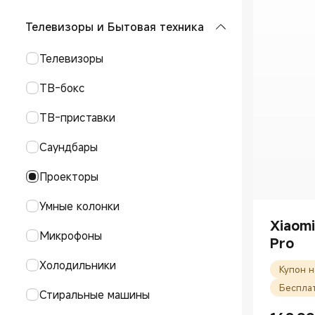
Стиральные машины
Смарт-часы
Фитнес-браслеты
Серия REDMI
Аксессуары для планшетов
Телевизоры и Бытовая техника
Аксессуары для смарт-часов
Фитнес-браслеты
TWS-наушники
Аксессуары для телефонов
Телевизоры
Аксессуары для фитнес-
TWS-наушники
Умные аудиоочки
браслетов
ТВ-бокс
Накладные наушники
Умные аудиоочки
Умные трекеры
ТВ-приставки
Xiaomi трекеры
Саундбары
Проекторы
Умные колонки
Xiaomi
Микрофоны
Pro
Холодильники
Беспла
Стиральные машины