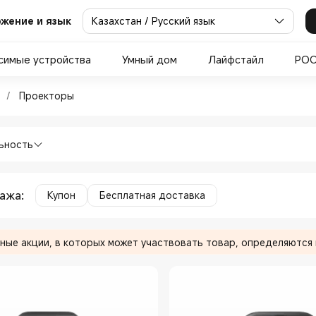
Казахстан / Русский язык
жение и язык
симые устройства
Умный дом
Лайфстайл
PO
техника Проекторы in Xiaomi
/
Проекторы
евизоры и Бытовая техника Проекторы 
ьность
дажа
:
Купон
Бесплатная доставка
ные акции, в которых может участвовать товар, определяются 