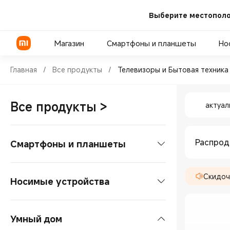
Выберите местополо
Магазин
Смартфоны и планшеты
Но
Shop Телевизоры и Бытовая 
Главная
/
Все продукты
/
Телевизоры и Бытовая техника
Shop Тел
Серия POCO
Телевизоры
Пауэрбанки
Все продукты
>
актуал
Серия Xiaomi
ТВ-бокс
Адаптеры питания
Серия REDMI
Саундбары
Беспроводная зарядка
Распро
Смартфоны и планшеты
Проекторы
Смартфоны
Скидоч
Умные колонки
Носимые устройства
Микрофоны
Серия POCO
Планшеты
Смарт-часы
Холодильники
Умный дом
Серия Xiaomi
Планшеты