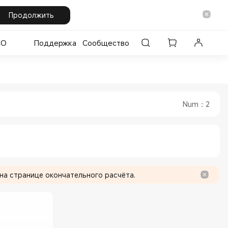
Продолжить
CO
Поддержка
Сообщество
 Official Store
in Xiaomi Official Store
Num
：
2
на странице окончательного расчёта.