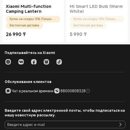
Xiaomi Multi-function
Mi Smart LED Bulb (Warm
Camping Lantern
White)
Купон на скидку 10% (Только для новых пользователей)
Купон на скидку 10% (Только для новых пользователей)
Бесплатная доставка
Бесплатная доставка
26 990
₸
5 990
₸
Current Price ₸26990.00
Current Price ₸5990.00
Подписывайтесь на Xiaomi
Обслуживание клиентов
Чат в реальном времени
88000808328
Введите свой адрес электронной почты, чтобы подписаться на
нашу новостную рассылку.