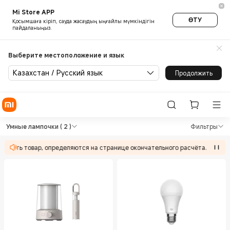
Mi Store APP
ӨТУ
Қосымшаға кіріп, сауда жасаудың ыңғайлы мүмкіндігін
пайдаланыңыз.
Выберите местоположение и язык
Казахстан / Русский язык
Продолжить
Shop Умное Освещение Умные
Shop Умное Освещение Умные лампочки
Умные лампочки
( 2 )
Фильтры
твовать товар, определяются на странице окончательного расчёта.