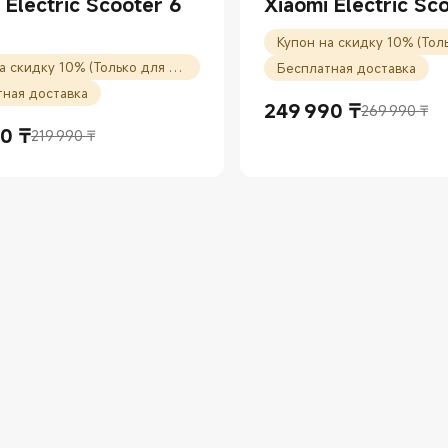
 Electric Scooter 6
Xiaomi Electric Sc
Купон на скидку 10% (Только для новых пользователей)
Бесплатная доставка
тная доставка
249 990
₸
269 990 ₸
Current Price ₸249990.00
Рекомендованная цена 26
90
₸
219 990 ₸
Price ₸199990.00
ованная цена 219 990 ₸