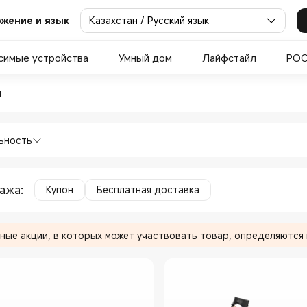
Казахстан / Русский язык
жение и язык
симые устройства
Умный дом
Лайфстайл
PO
аты in Xiaomi Official Stor
ы
 дома Электросамокаты in Xiaomi Offi
ьность
дажа
:
Купон
Бесплатная доставка
ные акции, в которых может участвовать товар, определяются 