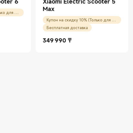
ooter 6
Xiaomi Electric Scooter 5
Max
Купон на скидку 10% (Только для новых пользователей)
Купон на скидку 10% (Только для новых пользователей)
Бесплатная доставка
9 990 ₸
349 990
₸
Current Price ₸349990.00