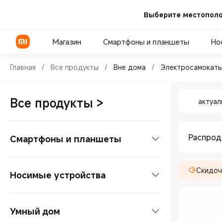
Выберите местополо
Магазин
Смартфоны и планшеты
Но
Shop Вне дома Электросамок
Главная
/
Все продукты
/
Вне дома
/
Электросамокат
Shop Вне
Серия POCO
Телевизоры
Пауэрбанки
Все продукты
>
актуал
Серия Xiaomi
ТВ-бокс
Адаптеры питания
Серия REDMI
Саундбары
Беспроводная зарядка
Распро
Смартфоны и планшеты
Проекторы
Смартфоны
Скидоч
Умные колонки
Носимые устройства
Микрофоны
Серия POCO
Планшеты
Смарт-часы
Холодильники
Умный дом
Серия Xiaomi
Планшеты