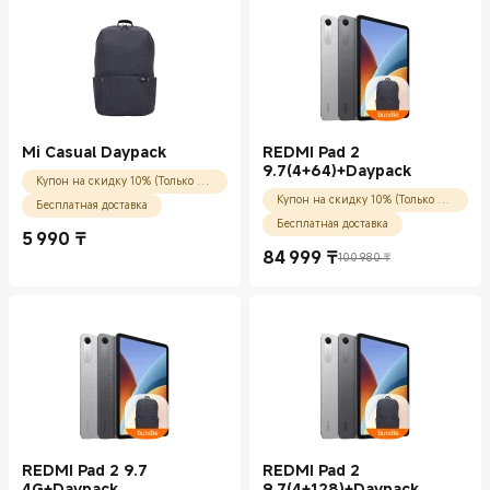
Mi Casual Daypack
REDMI Pad 2
9.7(4+64)+Daypack
Купон на скидку 10% (Только для новых пользователей)
Купон на скидку 10% (Только для новых пользователей)
Бесплатная доставка
Бесплатная доставка
5 990
₸
Current Price ₸5990.00
84 999
₸
100 980 ₸
Current Price ₸84999.00
Рекомендованная цена 100 980 ₸
REDMI Pad 2 9.7
REDMI Pad 2
4G+Daypack
9.7(4+128)+Daypack