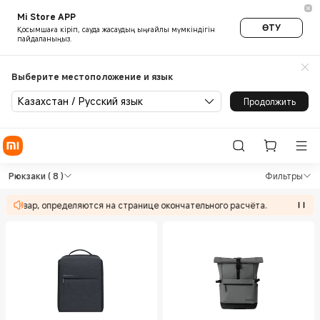
Mi Store APP
ӨТУ
Қосымшаға кіріп, сауда жасаудың ыңғайлы мүмкіндігін
пайдаланыңыз.
Выберите местоположение и язык
Казахстан / Русский язык
Продолжить
Shop Вне дома Рюкзаки in Xi
Shop Вне дома Рюкзаки in Xiaomi Offi
Рюкзаки
( 8 )
Фильтры
ть товар, определяются на странице окончательного расчёта.