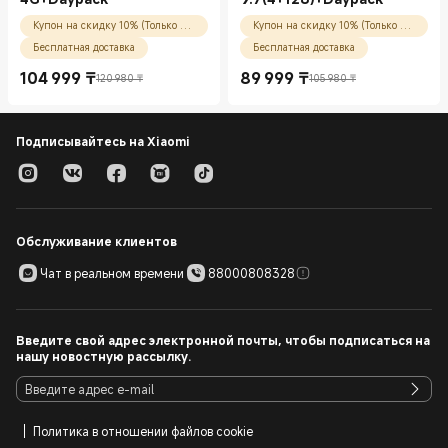
Купон на скидку 10% (Только для новых пользователей)
Купон на скидку 10% (Только для новых пользователей)
Бесплатная доставка
Бесплатная доставка
104 999
₸
89 999
₸
120 980 ₸
105 980 ₸
Current Price ₸104999.00
Рекомендованная цена 120 980 ₸
Current Price ₸89999.00
Рекомендованная цена 105 980 ₸
Подписывайтесь на Xiaomi
Обслуживание клиентов
Чат в реальном времени
88000808328
Введите свой адрес электронной почты, чтобы подписаться на
нашу новостную рассылку.
Политика в отношении файлов cookie