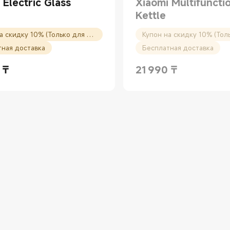
 Electric Glass
Xiaomi Multifuncti
Kettle
Купон на скидку 10% (Только для новых пользователей)
тная доставка
Бесплатная доставка
₸
21 990
₸
rice ₸14990.00
Current Price ₸21990.00