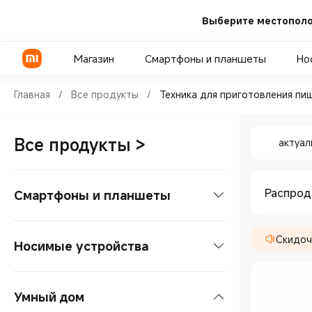
Выберите местополо
Магазин
Смартфоны и планшеты
Но
Shop Техника для приготовл
Главная
/
Все продукты
/
Техника для приготовления пи
Shop Тех
Серия POCO
Телевизоры
Пауэрбанки
Все продукты
>
актуал
Серия Xiaomi
ТВ-бокс
Адаптеры питания
Серия REDMI
Саундбары
Беспроводная зарядка
Распро
Смартфоны и планшеты
Проекторы
Смартфоны
Скидоч
Умные колонки
Носимые устройства
Микрофоны
Серия POCO
Планшеты
Смарт-часы
Холодильники
Умный дом
Серия Xiaomi
Планшеты