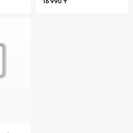
16 990
₸
Current Price ₸16990.00