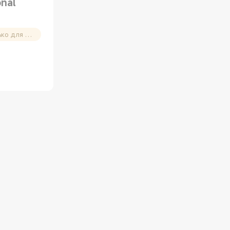
onal
Купон на скидку 10% (Только для новых пользователей)