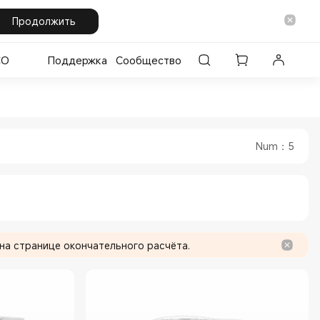
Продолжить
CO
Поддержка
Сообщество
 Official Store
in Xiaomi Official Store
Num
：
5
на странице окончательного расчёта.