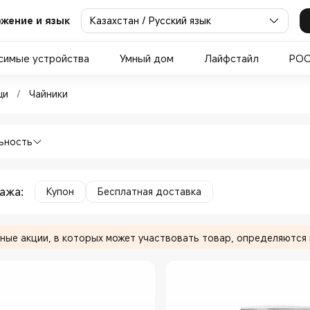
Казахстан / Русский язык
жение и язык
симые устройства
Умный дом
Лайфстайл
PO
ения пищи Чайники in Xiaomi
щи
/
Чайники
ника для приготовления пищи Чайники 
ьность
дажа
:
Купон
Бесплатная доставка
ные акции, в которых может участвовать товар, определяются 