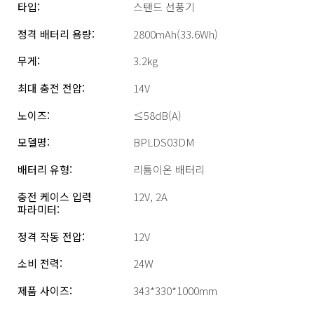
타입:
스탠드 선풍기
정격 배터리 용량:
2800mAh(33.6Wh)
무게:
3.2kg
최대 충전 전압:
14V
노이즈:
≤58dB(A)
모델명:
BPLDS03DM
배터리 유형:
리튬이온 배터리
충전 케이스 입력 
12V, 2A
파라미터: 
정격 작동 전압: 
12V 
소비 전력:
24W
제품 사이즈:
343*330*1000mm