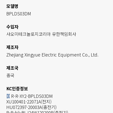
모델명
BPLDS03DM
수입자
샤오미테크놀로지코리아 유한책임회사        
제조자
Zhejiang Xingyue Electric Equipment Co., Ltd.
제조국
중국
KC인증정보
R-R-XY2-BPLDS03DM

XU100401-22071A(전지)

HU072397-20003A(충전기)

R-R-blj-BLJ24W120200P(충전기)