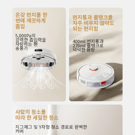
온갖 먼지를 한 
먼지통과 물탱크를 
번에 깨끗하게 
자주 비우지 않아도 
흡입
되는 편리함
5,000Pa의 
강력한 흡입력을 
400ml 먼지통과 
자랑하는 팬 
270ml 물탱크로 
송풍기
넉넉한 용량
사람의 청소를 

따라 한 세밀한 청소
지그재그 및 Y자형 청소 경로로 완벽한 
커버