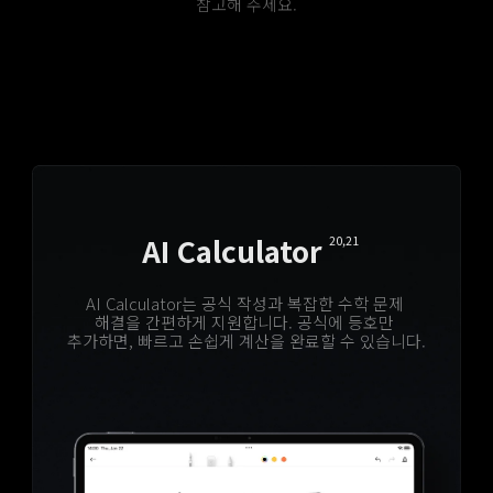
참고해 주세요.
AI Calculator
AI Translate 
AI Writing
AI Art
15
16,17
20,21
Conversation
18,19
더 깊이 정리하고, 더 스마트하게 소통하세요. AI가 
Xiaomi의 최첨단 독자 AIGC 및 클라우드 컴퓨팅 
AI Calculator는 공식 작성과 복잡한 수학 문제 
브레인스토밍, 요약, 어조 조정을 지원해 다양한 
기술로, 간단한 스케치를 완성도 높은 이미지로 
해결을 간편하게 지원합니다. 공식에 등호만 
언어 자동 감지와 실시간 번역으로 전 세계와 
추가하면, 빠르고 손쉽게 계산을 완료할 수 있습니다.
앱에서 글쓰기 경험을 향상합니다.
구현할 수 있습니다.
자연스럽게 소통할 수 있습니다. 대면 대화에서도 언어 
장벽을 낮춰, 보다 유연하고 자유로운 대화를 
지원합니다.