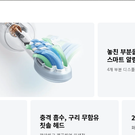
놓친 부분
스마트 알
4개 부분 디스
충격 흡수, 구리 무함유 
칫솔 헤드
화