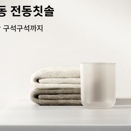
진동 전동칫솔
안 구석구석까지 