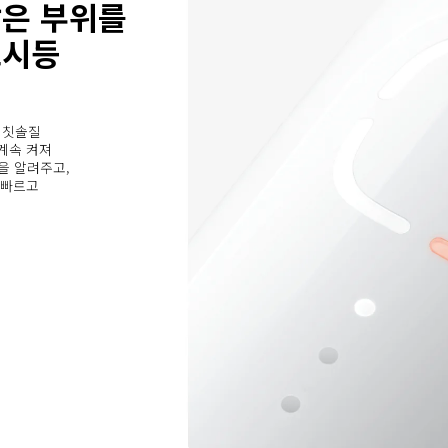
은 부위를 
표시등
 칫솔질 
계속 켜져 
을 알려주고, 
빠르고 