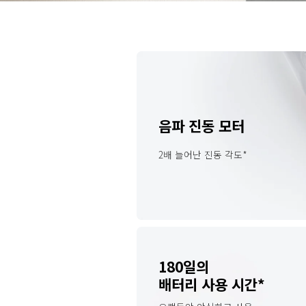
음파 진동 모터
2배 늘어난 진동 각도*
180일의

배터리 사용 시간*