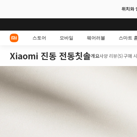
위치와 
스토어
모바일
웨어러블
스마트 
Xiaomi 진동 전동칫솔
개요
사양
리뷰(5)
구매 
Xiaomi 시리즈
POCO 스마트폰