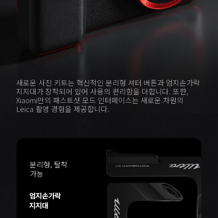
새로운 사진 키트는 혁신적인 분리형 셔터 버튼과 엄지손가락 
지지대가 장착되어 있어 사용의 편리함을 더합니다. 또한, 
Xiaomi만의 패스트샷 모드 인터페이스는 새로운 차원의 
Leica 촬영 경험을 제공합니다.
분리형, 탈착 
절전형 대용량 
분리형
생활 방수
가능
배터리
엄지손가락 
셔터 버튼
IP54*
2000mAh(typ)
지지대