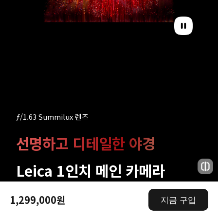
ƒ/1.63 Summilux 렌즈
선명하고 디테일한 야경
Leica 1인치 메인 카메라
1,299,000원
지금 구입
Xiaomi 15 Ultra의 메인 카메라는 23mm Leica 
Summilux 광학 렌즈, 1인치 이미지 센서, 최고의 광학 